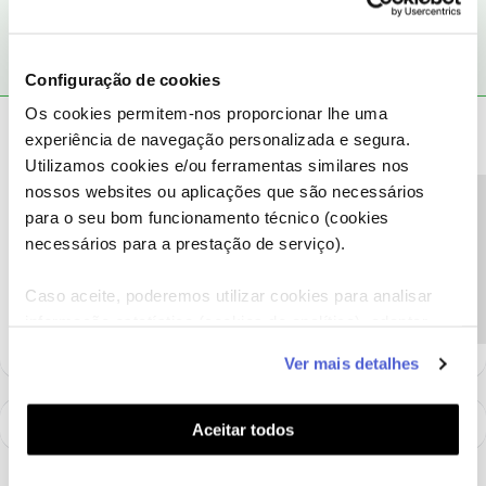
Configuração de cookies
Os cookies permitem-nos proporcionar lhe uma
Tiago C.
Forum|Forum|6 years ago
experiência de navegação personalizada e segura.
Utilizamos cookies e/ou ferramentas similares nos
Bem-vindo ao Fórum NOS,
@Leonardo dias monteiro
.
nossos websites ou aplicações que são necessários
Para o conseguirmos ajudar, pedimos que nos envie uma
Precisa de ajuda?
para o seu bom funcionamento técnico (cookies
mensagem privada com o seu número de Cliente NOS.
necessários para a prestação de serviço).
Ajude a comunidade a encontrar informação relevante. Marque
Caso aceite, poderemos utilizar cookies para analisar
como "Melhor Resposta" e faça "Like" nos melhores comentários.
informação estatística (cookies de analítica), adaptar
este serviço às suas preferências e apresentar-lhe
Ver mais detalhes
funcionalidades (cookies de personalização e
funcionalidade) e adaptar anúncios aos seus interesses
(cookies de publicidade personalizada). Pode gerir a
Aceitar todos
utilização dos cookies clicando em "
Configurar
Cookies
".