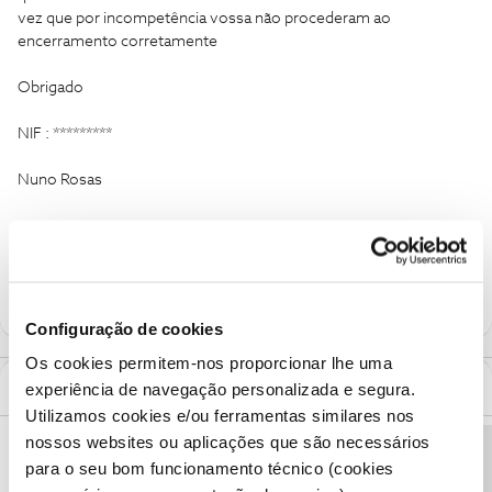
vez que por incompetência vossa não procederam ao
encerramento corretamente
Obrigado
NIF : *********
Nuno Rosas
service cancellation
contract issue
Configuração de cookies
Os cookies permitem-nos proporcionar lhe uma
1 Comentário
experiência de navegação personalizada e segura.
Utilizamos cookies e/ou ferramentas similares nos
nossos websites ou aplicações que são necessários
Rafaela F.
Forum|Forum|6 months ago
para o seu bom funcionamento técnico (cookies
Bom dia ​
@NUNO MIGUEL ROSAS
, bem-vindo ao Fórum NOS. 😊