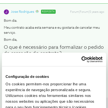
Jose Rodrigues
RESPOSTA
Forum|Forum|5 years ago
Bom dia.
Meu contrato acaba esta semana e eu gostaria de cancelar meu
serviço.
Bom dia,
O que é necessário para formalizar o pedido
de cessação do contrato?
Para formalizar o pedido de cessação do contrato é necessário:
Pedido de cessação por escrito, assinado pela pessoa em
Configuração de cookies
nome de quem está o serviço (assinatura conforme o
Os cookies permitem-nos proporcionar lhe uma
documento de identificação). Poderá ser utilizado o
experiência de navegação personalizada e segura.
formulário de denúncia disponível
aqui
Fotocópia de documento de identificação que contenha
Utilizamos cookies e/ou ferramentas similares nos
assinatura ou, em alternativa, o pedido de cessação com a
nossos websites ou aplicações que são necessários
assinatura reconhecida
para o seu bom funcionamento técnico (cookies