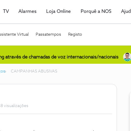
TV
Alarmes
Loja Online
Porquê a NOS
Aju
sistente Virtual
Passatempos
Registo
ing através de chamadas de voz internacionais/nacionais
ços
CAMPANHAS ABUSIVAS
8 visualizações