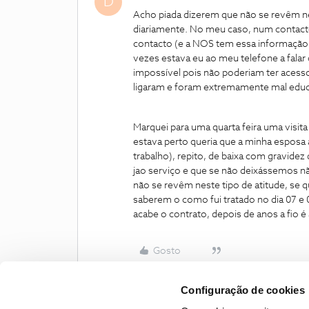
D
Acho piada dizerem que não se revêm n
diariamente. No meu caso, num contacto
contacto (e a NOS tem essa informação
vezes estava eu ao meu telefone a falar
impossível pois não poderiam ter acesso
ligaram e foram extremamente mal educa
Marquei para uma quarta feira uma visi
estava perto queria que a minha esposa a
trabalho), repito, de baixa com gravidez 
jao serviço e que se não deixássemos não
não se revêm neste tipo de atitude, se
saberem o como fui tratado no dia 07 e 
acabe o contrato, depois de anos a fio é 
Gosto
Configuração de cookies