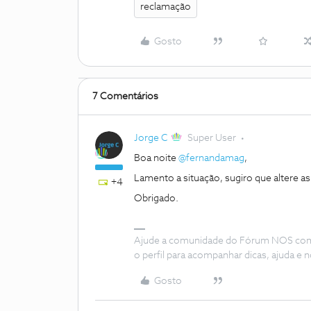
reclamação
Gosto
7 Comentários
Jorge C
Super User
Boa noite
@fernandamag
,
Lamento a situação, sugiro que altere 
+4
Obrigado.
Ajude a comunidade do Fórum NOS com “
o perfil para acompanhar dicas, ajuda 
Gosto