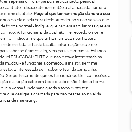
0x em apenas um dia - para o meu contacto pessoal,
ar do contrato - decido atender então a chamada do número
telefone da titular.
Peço pf que tenham noção da hora a que
 longo do dia e pela hora decidi atender pois não sabia o que
 de forma normal - indiquei que não era a titular mas que era
r comigo. A funcionária, da qual não me recordo o nome
uem foi, indicou-me que tinham uma campanha para
E neste sentido tinha de facultar informações sobre o
ara saber se éramos elegíveis para a campanha. Estando
 indiquei EDUCADAMENTE que não estava interessada na
a mudou - a funcionária começou a insistir, sem me
não estava interessada sem saber o teor da campanha.
ção. Sei perfeitamente que os funcionários têm comissões a
cação e a noção cabe em todo o lado e não é desta forma
que a vossa funcionária queria a todo custo ter
tive que desligar a chamada para não descer ao nível da
nicas de marketing.