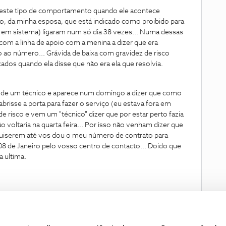
este tipo de comportamento quando ele acontece
, da minha esposa, que está indicado como proibido para
 em sistema) ligaram num só dia 38 vezes... Numa dessas
 com a linha de apoio com a menina a dizer que era
 ao número... Grávida de baixa com gravidez de risco
dos quando ela disse que não era ela que resolvia.
ta de um técnico e aparece num domingo a dizer que como
brisse a porta para fazer o serviço (eu estava fora em
de risco e vem um "técnico" dizer que por estar perto fazia
 voltaria na quarta feira... Por isso não venham dizer que
 quiserem até vos dou o meu número de contrato para
08 de Janeiro pelo vosso centro de contacto... Doido que
a ultima.