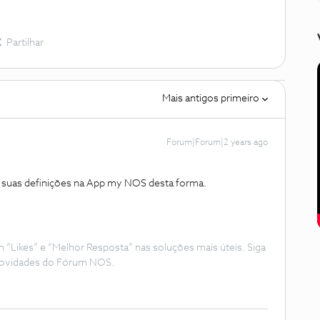
Partilhar
Mais antigos primeiro
Forum|Forum|2 years ago
as suas definições na App my NOS desta forma.
Likes” e “Melhor Resposta” nas soluções mais úteis. Siga
e novidades do Fórum NOS.