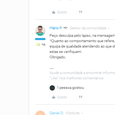
Gosto
Mário P.
Gestor da comunidade
Peço desculpa pelo lapso, na mensagem
*Quanto ao comportamento que refere, 
+6
equipa de qualidade atendendo ao que 
estas se verifiquem.
Obrigado,
Ajude a comunidade a encontrar inform
"Like" nos melhores comentários.
1 pessoa gostou
Gosto
Daniel.D.
Kilobyte