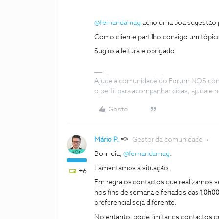
@fernandamag
acho uma boa sugestão p
Como cliente partilho consigo um tóp
Sugiro a leitura e obrigado.
Ajude a comunidade do Fórum NOS com “
o perfil para acompanhar dicas, ajuda 
Gosto
Mário P.
Gestor da comunidade
Bom dia,
@fernandamag
.
Lamentamos a situação.
+6
Em regra os contactos que realizamos se
nos fins de semana e feriados das
10h00
preferencial seja diferente.
No entanto, pode limitar os contactos q