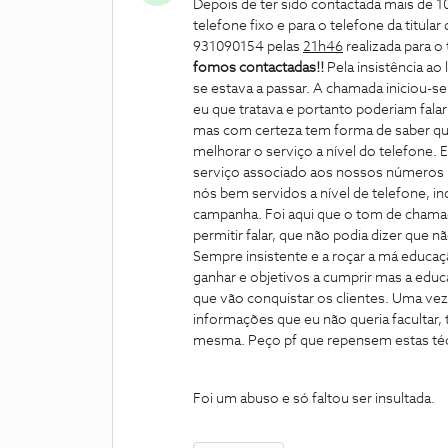
Depois de ter sido contactada mais de 1
telefone fixo e para o telefone da titul
931090154 pelas
21h46
realizada para o 
fomos contactadas!!
Pela insistência ao
se estava a passar. A chamada iniciou-se
eu que tratava e portanto poderiam fala
mas com certeza tem forma de saber q
melhorar o serviço a nível do telefone. 
serviço associado aos nossos números p
nós bem servidos a nível de telefone,
campanha. Foi aqui que o tom de chamad
permitir falar, que não podia dizer que 
Sempre insistente e a roçar a má educa
ganhar e objetivos a cumprir mas a edu
que vão conquistar os clientes. Uma vez 
informações que eu não queria facultar, 
mesma. Peço pf que repensem estas téc
Foi um abuso e só faltou ser insultada.