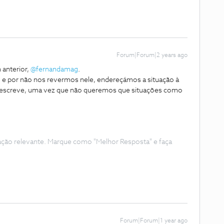
Forum|Forum|2 years ago
 anterior,
@fernandamag
.
e por não nos revermos nele, endereçámos a situação à
descreve, uma vez que não queremos que situações como
ação relevante. Marque como "Melhor Resposta" e faça
Forum|Forum|1 year ago