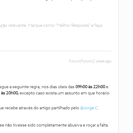
ação relevante. Marque como "Melhor Resposta" e faça
Forum|Forum|2 years ago
gue a seguinte regra, nos dias úteis das
09h00 às 22h00
e
 às 20h00,
excepto caso exista um assunto em que horário
ue recebe através do artigo partilhado pelo
@Jorge C
.
e não tivesse sido completamente abusiva e roçar a falta