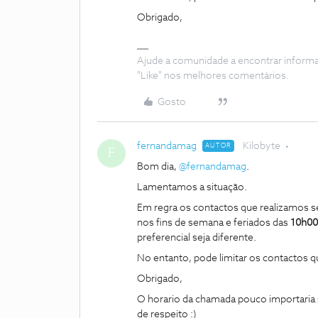
Obrigado,
Ajude a comunidade a encontrar inform
"Like" nos melhores comentários.
Gosto
fernandamag
Kilobyte
AUTOR
F
Bom dia,
@fernandamag
.
Lamentamos a situação.
Em regra os contactos que realizamos se
nos fins de semana e feriados das
10h00
preferencial seja diferente.
No entanto, pode limitar os contactos q
Obrigado,
O horario da chamada pouco importaria s
de respeito :)