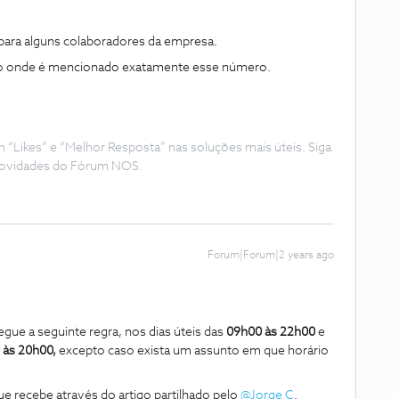
ara alguns colaboradores da empresa.
ico onde é mencionado exatamente esse número.
Likes” e “Melhor Resposta” nas soluções mais úteis. Siga
e novidades do Fórum NOS.
Forum|Forum|2 years ago
gue a seguinte regra, nos dias úteis das
09h00 às 22h00
e
 às 20h00,
excepto caso exista um assunto em que horário
ue recebe através do artigo partilhado pelo
@Jorge C
.