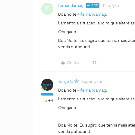
fernandamag
Kilobyte
AUTOR
F
Boa noite
@fernandamag
,
Lamento a situação, sugiro que altere 
Obrigado.
Boa Noite. Eu sugiro que tenha mais at
venda outbound.
Gosto
Jorge C
Super User
Boa noite
@fernandamag
,
Lamento a situação, sugiro que altere 
+4
Obrigado.
Boa Noite. Eu sugiro que tenha mais at
venda outbound.