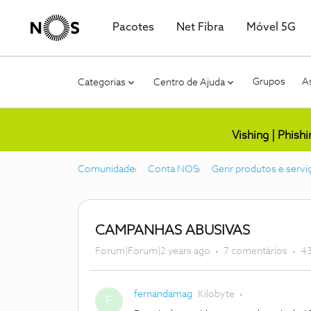
Pacotes
Net Fibra
Móvel 5G
Grupos
As
Categorias
Centro de Ajuda
Vishing | Phish
Comunidade
Conta NOS
Gerir produtos e servi
CAMPANHAS ABUSIVAS
Forum|Forum|2 years ago
7 comentários
43
fernandamag
Kilobyte
F