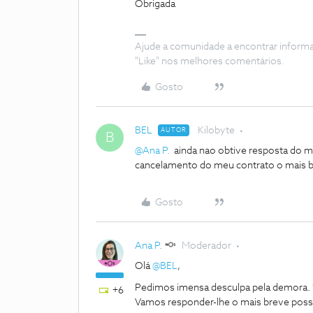
Obrigada
Ajude a comunidade a encontrar inform
"Like" nos melhores comentários.
Gosto
BEL
Kilobyte
AUTOR
B
@Ana P.
ainda nao obtive resposta do m
cancelamento do meu contrato o mais b
Gosto
Ana P.
Moderador
Olá
@BEL
,
Pedimos imensa desculpa pela demora.
+6
Vamos responder-lhe o mais breve possí