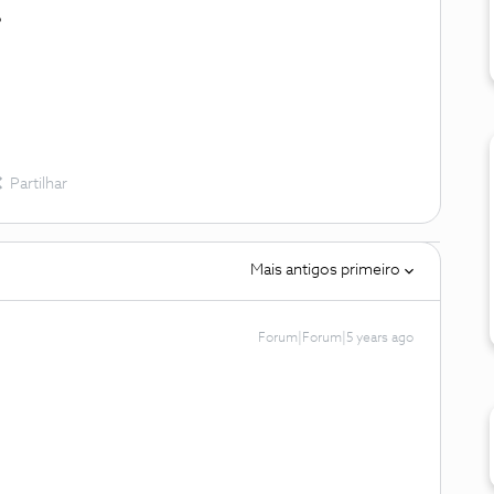
?
Partilhar
Mais antigos primeiro
Forum|Forum|5 years ago