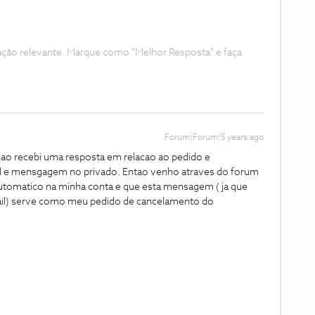
ação relevante. Marque como "Melhor Resposta" e faça
Forum|Forum|5 years ago
ao recebi uma resposta em relacao ao pedido e
l e mensgagem no privado. Entao venho atraves do forum
automatico na minha conta e que esta mensagem ( ja que
il) serve como meu pedido de cancelamento do