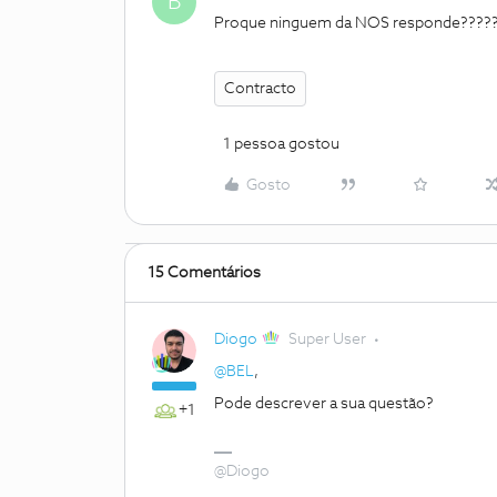
B
Proque ninguem da NOS responde????
Contracto
1 pessoa gostou
Gosto
15 Comentários
Diogo
Super User
@BEL
,
Pode descrever a sua questão?
+1
@Diogo