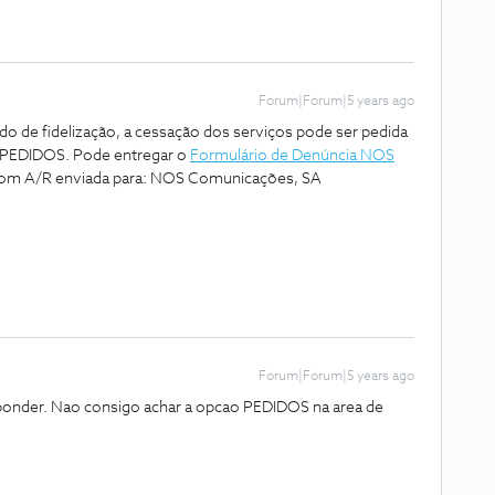
Forum|Forum|5 years ago
do de fidelização, a cessação dos serviços pode ser pedida
o PEDIDOS. Pode entregar o
Formulário de Denúncia NOS
 com A/R enviada para: NOS Comunicações, SA
Forum|Forum|5 years ago
ponder. Nao consigo achar a opcao PEDIDOS na area de