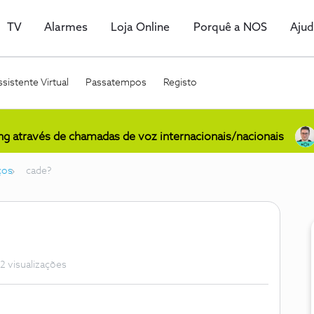
TV
Alarmes
Loja Online
Porquê a NOS
Aju
sistente Virtual
Passatempos
Registo
ing através de chamadas de voz internacionais/nacionais
ços
cade?
2 visualizações