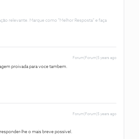
ação relevante. Marque como "Melhor Resposta" e faça
Forum|Forum|5 years ago
gem proivada para voce tambem.
Forum|Forum|5 years ago
sponder-lhe o mais breve possível.