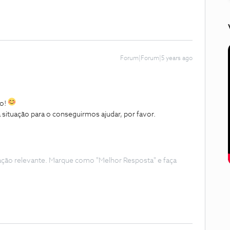
Forum|Forum|5 years ago
ão!
situação para o conseguirmos ajudar, por favor.
ação relevante. Marque como "Melhor Resposta" e faça