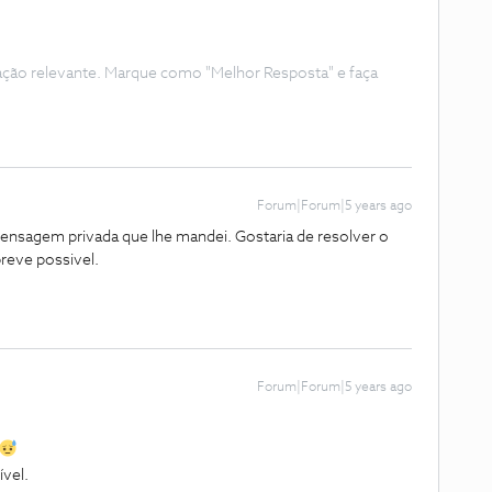
ação relevante. Marque como "Melhor Resposta" e faça
Forum|Forum|5 years ago
ensagem privada que lhe mandei. Gostaria de resolver o
reve possivel.
Forum|Forum|5 years ago
vel.