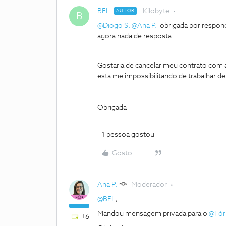
BEL
Kilobyte
AUTOR
B
@Diogo S.
@Ana P.
obrigada por respond
agora nada de resposta.
Gostaria de cancelar meu contrato com
esta me impossibilitando de trabalhar de
Obrigada
1 pessoa gostou
Gosto
Ana P.
Moderador
@BEL
,
Mandou mensagem privada para o
@Fó
+6