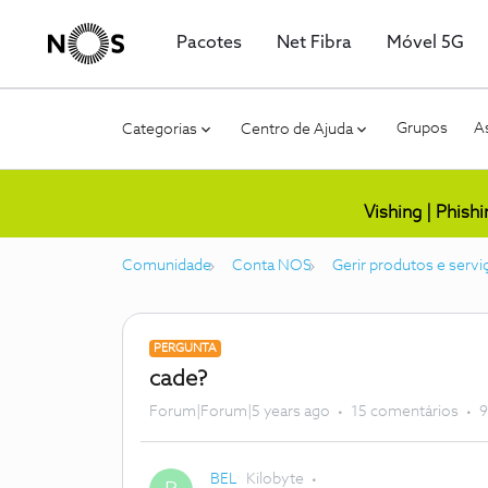
Pacotes
Net Fibra
Móvel 5G
Grupos
As
Categorias
Centro de Ajuda
Vishing | Phish
Comunidade
Conta NOS
Gerir produtos e servi
PERGUNTA
cade?
Forum|Forum|5 years ago
15 comentários
9
BEL
Kilobyte