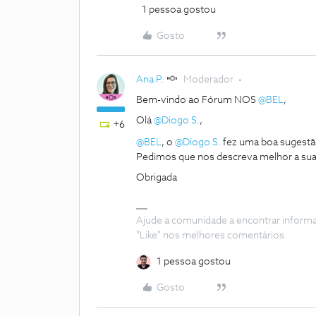
1 pessoa gostou
Gosto
Ana P.
Moderador
Bem-vindo ao Fórum NOS
@BEL
,
Olá
@Diogo S.
,
+6
@BEL
, o
@Diogo S.
fez uma boa sugest
Pedimos que nos descreva melhor a sua 
Obrigada
Ajude a comunidade a encontrar inform
"Like" nos melhores comentários.
1 pessoa gostou
Gosto