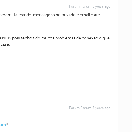
Forum|Forum|5 years ago
erem. Ja mandei mensagens no privado e email e ate
 a NOS pois tenho tido muitos problemas de conexao o que
 casa.
Forum|Forum|5 years ago
rum
?