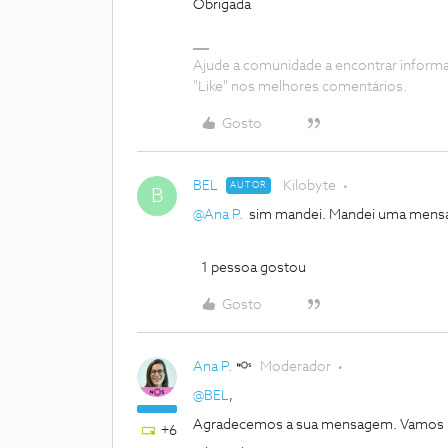
Obrigada
Ajude a comunidade a encontrar inform
"Like" nos melhores comentários.
Gosto
BEL
Kilobyte
AUTOR
B
@Ana P.
sim mandei. Mandei uma mensa
1 pessoa gostou
Gosto
Ana P.
Moderador
@BEL
,
Agradecemos a sua mensagem. Vamos re
+6