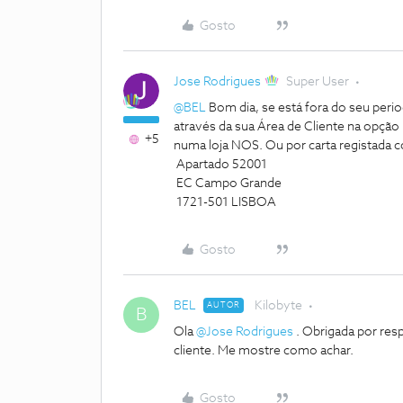
Gosto
Jose Rodrigues
Super User
@BEL
Bom dia, se está fora do seu perio
através da sua Área de Cliente na opçã
+5
numa loja NOS. Ou por carta registada
Apartado 52001
EC Campo Grande
1721-501 LISBOA
Gosto
BEL
Kilobyte
AUTOR
B
Ola
@Jose Rodrigues
. Obrigada por res
cliente. Me mostre como achar.
Gosto