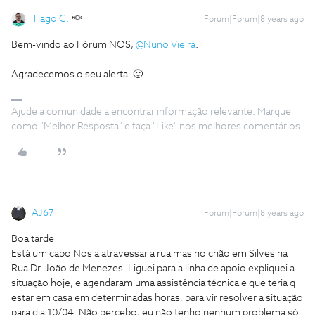
Tiago C.
Forum|Forum|8 years ago
Bem-vindo ao Fórum NOS,
@Nuno Vieira
.
Agradecemos o seu alerta. 🙂
Ajude a comunidade a encontrar informação relevante. Marque
como "Melhor Resposta" e faça "Like" nos melhores comentários.
AJ67
Forum|Forum|8 years ago
Boa tarde
Está um cabo Nos a atravessar a rua mas no chão em Silves na
Rua Dr. João de Menezes. Liguei para a linha de apoio expliquei a
situação hoje, e agendaram uma assistência técnica e que teria q
estar em casa em determinadas horas, para vir resolver a situação
para dia 10/04. Não percebo, eu não tenho nenhum problema só