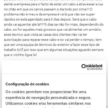
alertei a empresa para o facto de estar um cabo a atravessar a rua
no chão em que os carros passam o dia todo por cima!!! O
problema não é meu e da empresa é vá lá que vão ser super
rápidos só está agendado para 5 dias depois. Será que o cabo
ainda vai aguentar até lá???
5 dias se não for mais, dependendo do
cabo, so for aqueles mais grossos que vai alimentar um armário,
esse técnico que visita as casas dos clientes não vai ter
autorização para reparar esse cabo e so vai perder o tempo, tem
que ser uma equipa de técnicos do exterior a fazer esse tipo de
trabalho lol É por isso que em algumas situações aguardo sempre
que o vizinho ligue lol
Configuração de cookies
Vaz
Forum|Forum|8 years ago
Os cookies permitem-nos proporcionar lhe uma
Fica a sugestão para criar um tópico sobre indicação de
experiência de navegação personalizada e segura.
problemas nas infraestruturas da NOS como
Utilizamos cookies e/ou ferramentas similares nos
A minha rua
, limitado claro a certo tipo de situações para não se