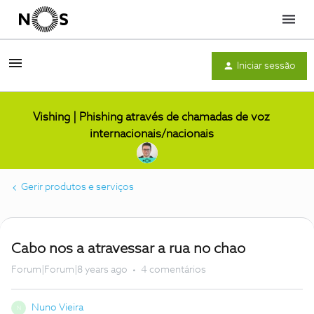
Menu
Iniciar sessão
Vishing | Phishing através de chamadas de voz
internacionais/nacionais
Gerir produtos e serviços
Cabo nos a atravessar a rua no chao
Forum|Forum|8 years ago
4 comentários
Nuno Vieira
N