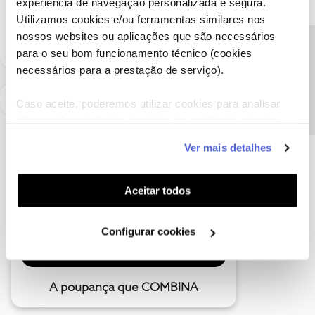
experiência de navegação personalizada e segura.
Ajude a comunidade a encontrar informação relevante. Marque
Utilizamos cookies e/ou ferramentas similares nos
como "Melhor Resposta" e faça "Like" nos melhores comentários.
nossos websites ou aplicações que são necessários
Precisa de ajuda?
para o seu bom funcionamento técnico (cookies
necessários para a prestação de serviço).
Caso aceite, poderemos utilizar cookies para analisar
informação estatística (cookies de analítica), adaptar
este serviço às suas preferências e apresentar-lhe
Ver mais detalhes
funcionalidades (cookies de personalização e
funcionalidade) e adaptar anúncios aos seus interesses
(cookies de publicidade personalizada). Pode gerir a
Aceitar todos
utilização dos cookies clicando em "
Configurar
Cookies
".
Configurar cookies
A poupança que COMBINA