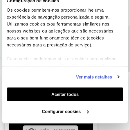
Configuração de cookies
Queremos ajudá-lo. No entanto, como se trata de uma questão
específica da sua conta de serviço, para podermos esclarecer a
Os cookies permitem-nos proporcionar lhe uma
sua dúvida, precisamos que nos ligue, por favor. Saiba
aqui
quais
experiência de navegação personalizada e segura.
as linhas de apoio disponíveis.
Utilizamos cookies e/ou ferramentas similares nos
nossos websites ou aplicações que são necessários
Precisa de ajuda?
Ajude a comunidade a encontrar informação relevante. Marque
para o seu bom funcionamento técnico (cookies
como "Melhor Resposta" e faça "Like" nos melhores comentários.
necessários para a prestação de serviço).
Caso aceite, poderemos utilizar cookies para analisar
informação estatística (cookies de analítica), adaptar
este serviço às suas preferências e apresentar-lhe
Ver mais detalhes
funcionalidades (cookies de personalização e
funcionalidade) e adaptar anúncios aos seus interesses
(cookies de publicidade personalizada). Pode gerir a
Aceitar todos
utilização dos cookies clicando em "
Configurar
Cookies
".
Configurar cookies