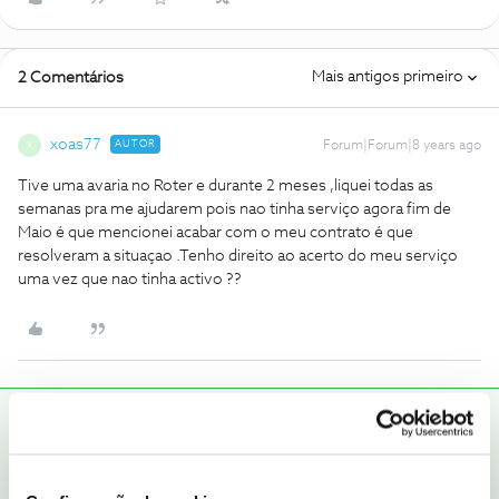
Mais antigos primeiro
2 Comentários
xoas77
AUTOR
Forum|Forum|8 years ago
X
Tive uma avaria no Roter e durante 2 meses ,liquei todas as
semanas pra me ajudarem pois nao tinha serviço agora fim de
Maio é que mencionei acabar com o meu contrato é que
resolveram a situaçao .Tenho direito ao acerto do meu serviço
uma vez que nao tinha activo ??
Carolina V.
RESPOSTA
Forum|Forum|8 years ago
Olá,
@xoas77
, bem-vindo ao Fórum NOS.