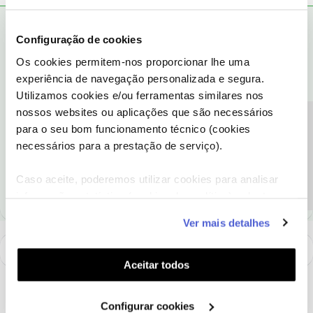
Tiago C.
RESPOSTA
Forum|Forum|8 years ago
Configuração de cookies
Bem-vindo à comunidade,
@marcov
.
Os cookies permitem-nos proporcionar lhe uma
experiência de navegação personalizada e segura.
Queremos ajudar. Contudo, uma vez que se trata de uma
Utilizamos cookies e/ou ferramentas similares nos
dificuldade específica do serviço, pedimos que nos
ligue
, por
favor. Caso a situação esteja em tratamento, sugerimos que
nossos websites ou aplicações que são necessários
Precisa de ajuda?
aguarde pelo nosso contacto.
para o seu bom funcionamento técnico (cookies
necessários para a prestação de serviço).
Ajude a comunidade a encontrar informação relevante. Marque
como "Melhor Resposta" e faça "Like" nos melhores comentários.
Caso aceite, poderemos utilizar cookies para analisar
informação estatística (cookies de analítica), adaptar
este serviço às suas preferências e apresentar-lhe
Ver mais detalhes
funcionalidades (cookies de personalização e
funcionalidade) e adaptar anúncios aos seus interesses
(cookies de publicidade personalizada). Pode gerir a
Aceitar todos
utilização dos cookies clicando em "
Configurar
Cookies
".
Configurar cookies