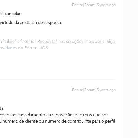
Forum|Forum|5 years ago
di cancelar.
irtude da ausência de resposta.
Likes” e “Melhor Resposta” nas soluções mais úteis. Siga
e novidades do Fórum NOS.
Forum|Forum|5 years ago
ta.
oceder ao cancelamento da renovação, pedimos que nos
úmero de cliente ou número de contribuinte para o perfil