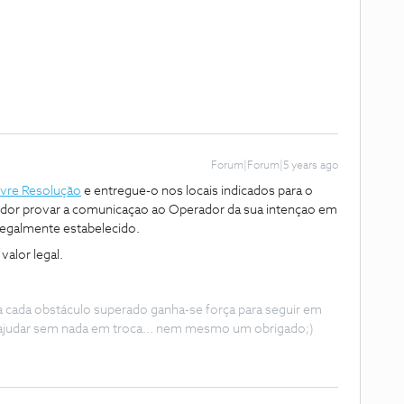
Forum|Forum|5 years ago
ivre Resolução
e entregue-o nos locais indicados para o
dor provar a comunicaçao ao Operador da sua intençao em
 legalmente estabelecido.
alor legal.
 a cada obstáculo superado ganha-se força para seguir em
ajudar sem nada em troca... nem mesmo um obrigado;)