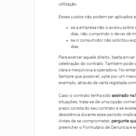
utilização.
Esses custos não podem ser aplicados 
se a empresa não o avisou sobre 
dias, não cumprindo o dever de i
se o consumidor não solicitou exp
dias.
Para exercer aquele direito, basta enviar
celebração do contrato. Também pode op
clara e inequívoca à operadora. No entan
Sempre que possível, opte por um meio
exemplo, através de carta registada com
Caso o contrato tenha sido
assinado na 
situações, trata-se de uma opção comerc
prazo consta do seu contrato e se exist
desistência durante esse período implic
Antes de se comprometer,
pergunte qua
preencher o Formulário de Denúncia e 