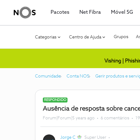
Pacotes
Net Fibra
Móvel 5G
Grupos
As
Categorias
Centro de Ajuda
Vishing | Phish
Comunidade
Conta NOS
Gerir produtos e servi
RESPONDIDO
Ausência de resposta sobre cance
Forum|Forum|5 years ago
6 comentários
19
Jorge C
Super User