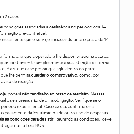
em 2 casos:
as condições associadas à desistência no período dos 14
nformação pré-contratual;
ressamente que o serviço iniciasse durante o prazo de 14
 o formulário que a operadora lhe disponibilizou na data da
tar por transmitir simplesmente a sua intenção de forma
to, é a si que cabe provar que agiu dentro do prazo.
 que lhe permita
guardar o comprovativo
, como, por
 aviso de receção.
loja
, poderá
não ter direito ao prazo de rescisão
. Nessas
ial da empresa, não de uma obrigação. Verifique se o
e período experimental. Caso exista, confirme se a
a o pagamento da instalação ou de outro tipo de despesas.
is as condições para desistir
. Reunindo as condições, deve
entregar numa Loja NOS.