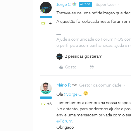
Jorge C
Super User
AUTOR
Tratava-se de uma refidelização que deci
A questão foi colocada neste fórum em v
+4
Ajude a comunidade do Fórum NOS com “
o perfil para acompanhar dicas, ajuda 
2 pessoas gostaram
Gosto
Mário P.
Gestor da comunidade
Olá
@Jorge C
,
Lamentamos a demora na nossa respos
+6
No entanto, para podermos ajudar e pr
envie uma mensagem privada com o seu n
@Fórum
.
Obrigado