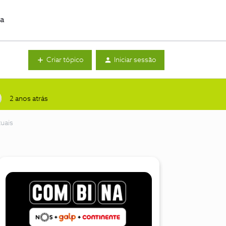
da
Criar tópico
Iniciar sessão
2 anos atrás
uais