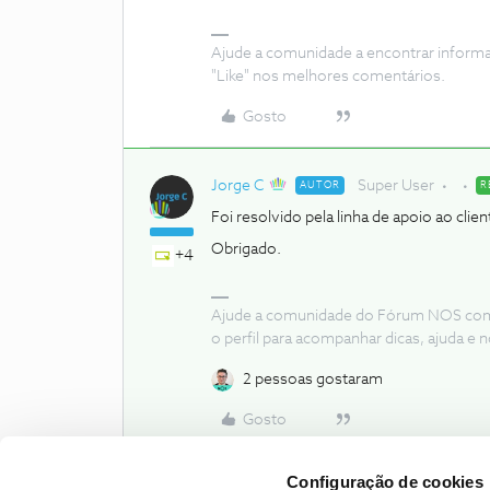
Ajude a comunidade a encontrar inform
"Like" nos melhores comentários.
Gosto
Jorge C
Super User
AUTOR
R
Foi resolvido pela linha de apoio ao clien
Obrigado.
+4
Ajude a comunidade do Fórum NOS com “
o perfil para acompanhar dicas, ajuda 
2 pessoas gostaram
Gosto
Configuração de cookies