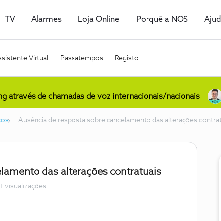
TV
Alarmes
Loja Online
Porquê a NOS
Aju
sistente Virtual
Passatempos
Registo
ing através de chamadas de voz internacionais/nacionais
ços
Ausência de resposta sobre cancelamento das alterações contrat
lamento das alterações contratuais
1 visualizações