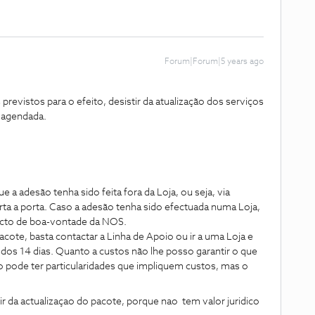
Forum|Forum|5 years ago
previstos para o efeito, desistir da atualização dos serviços
s agendada.
 a adesão tenha sido feita fora da Loja, ou seja, via
rta a porta. Caso a adesão tenha sido efectuada numa Loja,
acto de boa-vontade da NOS.
acote, basta contactar a Linha de Apoio ou ir a uma Loja e
 dos 14 dias. Quanto a custos não lhe posso garantir o que
 pode ter particularidades que impliquem custos, mas o
r da actualizaçao do pacote, porque nao tem valor juridico