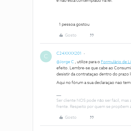
e nao está contemplado na lei.
1 pessoa gostou
Gosto
C24XXXX201
C
@Jorge C
, utilize para o
Formulário de L
efeito. Lembre-se que cabe ao Consumi
desistir da contrataçao dentro do prazo
Aqui no fórum a sua declaraçao nao tem v
Ser cliente NOS pode não ser fácil, mas
frente. Respeito por quem se propõem 
Gosto