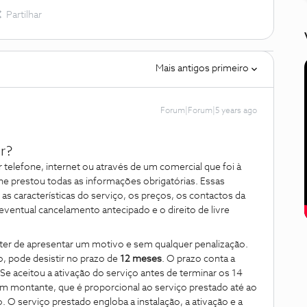
Partilhar
Mais antigos primeiro
Forum|Forum|5 years ago
r?
or telefone, internet ou através de um comercial que foi à
lhe prestou todas as informações obrigatórias. Essas
as características do serviço, os preços, os contactos da
eventual cancelamento antecipado e o direito de livre
 ter de apresentar um motivo e sem qualquer penalização.
o, pode desistir no prazo de
12 meses
. O prazo conta a
 Se aceitou a ativação do serviço antes de terminar os 14
 um montante, que é proporcional ao serviço prestado até ao
 serviço prestado engloba a instalação, a ativação e a