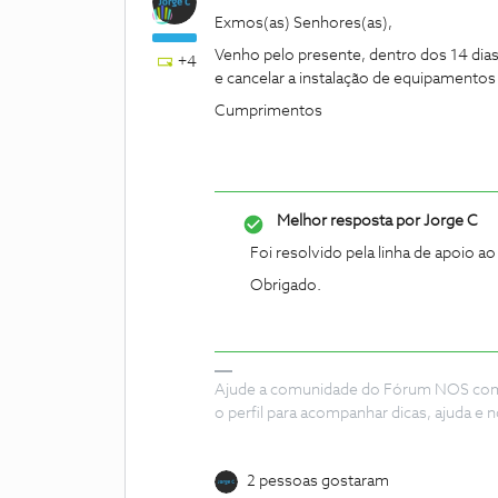
Exmos(as) Senhores(as),
Venho pelo presente, dentro dos 14 dias 
+4
e cancelar a instalação de equipamento
Cumprimentos
Melhor resposta por
Jorge C
Foi resolvido pela linha de apoio ao 
Obrigado.
Ajude a comunidade do Fórum NOS com “
o perfil para acompanhar dicas, ajuda 
2 pessoas gostaram