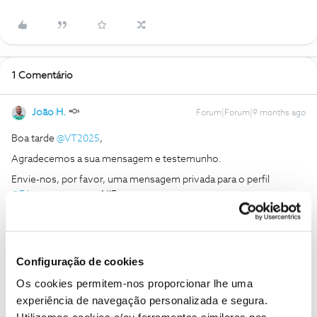
1 Comentário
João H.
Forum|Forum|9 months ago
Boa tarde ​
@VT2025
,
Agradecemos a sua mensagem e testemunho.
Envie-nos, por favor, uma mensagem privada para o perfil ​
@Fórum
com o seu NIF.
Obrigado
Ajude a comunidade a encontrar informação relevante. Marque
Configuração de cookies
como "Melhor Resposta" e faça "Like" nos melhores comentários.
Os cookies permitem-nos proporcionar lhe uma
Siga os perfis da moderação, através da opção "Seguir", para estar
experiência de navegação personalizada e segura.
sempre a par das ultimas novidades.