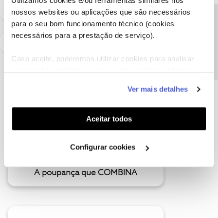
Utilizamos cookies e/ou ferramentas similares nos
nossos websites ou aplicações que são necessários
Precisa de ajuda?
para o seu bom funcionamento técnico (cookies
necessários para a prestação de serviço).
Caso aceite, poderemos utilizar cookies para analisar
informação estatística (cookies de analítica), adaptar
este serviço às suas preferências e apresentar-lhe
Ver mais detalhes
funcionalidades (cookies de personalização e
funcionalidade) e adaptar anúncios aos seus interesses
(cookies de publicidade personalizada). Pode gerir a
Aceitar todos
utilização dos cookies clicando em "
Configurar
Cookies
".
Configurar cookies
A poupança que COMBINA