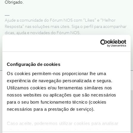
Obrigado.
Ajude a comunidade do Fórum NOS com “Likes” e “Melhor
Resposta” nas soluções mais úteis. Siga o perfil para acompanhar
dicas, ajuda e novidades do Fórum NOS.
1 pessoa gostou
Configuração de cookies
Os cookies permitem-nos proporcionar lhe uma
Mário P.
Forum|Forum|11 months ago
experiência de navegação personalizada e segura.
Utilizamos cookies e/ou ferramentas similares nos
Boa noite, ​
@rodrigo.sousa.pt
nossos websites ou aplicações que são necessários
Não houve atualizações à mensalidade NOS, pelo que é
Precisa de ajuda?
para o seu bom funcionamento técnico (cookies
necessário verificar a que se deve a diferença, pelo que o ​
@Jorge
necessários para a prestação de serviço).
C
deu uma boa ajuda.
Saiba como perceber as variações das faturas, de forma rápida e
Caso aceite, poderemos utilizar cookies para analisar
cómoda na my NOS em:
informação estatística (cookies de analítica), adaptar