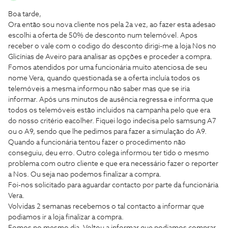
Boa tarde,
Ora então sou nova cliente nos pela 2a vez, ao fazer esta adesao
escolhi a oferta de 50% de desconto num telemóvel. Apos
receber o vale com o codigo do desconto dirigi-me a loja Nos no
Glicínias de Aveiro para analisar as opções e proceder a compra.
Fomos atendidos por uma funcionária muito atenciosa de seu
nome Vera, quando questionada se a oferta incluía todos os
telemóveis a mesma informou não saber mas que se iria
informar. Após uns minutos de ausência regressa e informa que
todos os telemóveis estão incluidos na campanha pelo que era
do nosso critério eacolher. Fiquei logo indecisa pelo samsung A7
ou o A9, sendo que lhe pedimos para fazer a simulação do A9.
Quando a funcionária tentou fazer o procedimento não
conseguiu, deu erro. Outro colega informou ter tido o mesmo
problema com outro cliente e que era necessário fazer o reporter
a Nos. Ou seja nao podemos finalizar a compra.
Foi-nos solicitado para aguardar contacto por parte da funcionária
Vera.
Volvidas 2 semanas recebemos o tal contacto a informar que
podiamos ir a loja finalizar a compra.