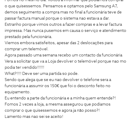
Fomos no mesmo dia. Voltou a informar que podiamos comprar
o que quisessemos. Pensamos e optamos pelo Samsung A7,
demos seguimento a compra mas no final a funcionária teve de
passar factura manual porque o sistema nao estava a dar.
Estranho porque vimos outros a fazer compras e a levar factura
impressa. Mas nunca pusemos em causa o serviço e atendimento
prestado pela funcionária.
Viemos embora satisfeitos, apesar das 2 deslocações para
comprar um telemóvel.
Agora passado uma semana recebo um contacto da funcionária
Vera a solicitar que va a Loja devolver o telemóvel porque nao mo
podia ter vendido!!!!!!
What?!!!! Deve ser uma partida so pode.
Sendo que alega que se eu nao devolver o telefone sera a
funcionária a assumir os 150€ que foi o desconto feito no
equipamento.
Eu entendo a parte da funcionária e a minha quem entende?!
Fomos 2 vezes a loja, a mesma assegurou que podíamos
comprar o que quisessemos e agora ja não posso?!
Lamento mas nao sei se aceito!