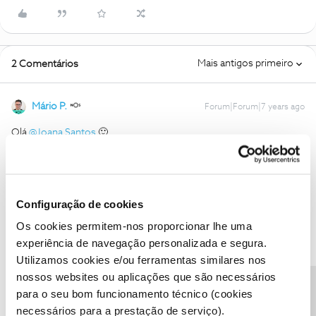
Mais antigos primeiro
2 Comentários
Mário P.
Forum|Forum|7 years ago
Olá
@Joana Santos
🙂
Lamentamos o que nos conta. 😞
Para a podermos ajudar é necessário aceder aos seus dados
Configuração de cookies
pessoais e verificar que campanha é que é alvo.
Os cookies permitem-nos proporcionar lhe uma
Pedimos por favor, que entre em contacto connosco e explique
experiência de navegação personalizada e segura.
ao operador exactamente o que expôs aqui no Fórum.
Utilizamos cookies e/ou ferramentas similares nos
nossos websites ou aplicações que são necessários
Saiba como entrar em contacto connosco
aqui
.
para o seu bom funcionamento técnico (cookies
necessários para a prestação de serviço).