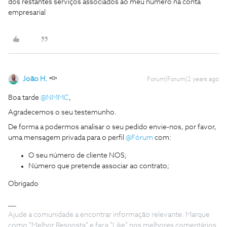
dos restantes serviços associados ao meu numero na conta
empresarial
João H.
Forum|Forum|2 years ago
Boa tarde
@NMMC
,
Agradecemos o seu testemunho.
De forma a podermos analisar o seu pedido envie-nos, por favor,
uma mensagem privada para o perfil
@Fórum
com:
O seu número de cliente NOS;
Número que pretende associar ao contrato;
Obrigado
Ajude a comunidade a encontrar informação relevante. Marque
como "Melhor Resposta" e faça "Like" nos melhores comentários.