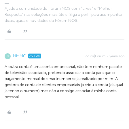
Ajude a comunidade do Fórum NOS com “Likes” e “Melhor
Resposta” nas soluções mais úteis. Siga o perfil para acompanhar
dicas, ajuda e novidades do Fórum NOS.
NMMC
AUTOR
Forum|Forum|2 years ago
N
A outra conta é uma conta empresarial, não tem nenhum pacote
de televisão associado, pretendo associar a conta para que o
pagamento mensal do smartnumber seja realizado por mim. A
gestora de conta de clientes empresariais já criou a conta (da qual
ja tenho o numero) mas não a consigo associar à minha conta
pessoal