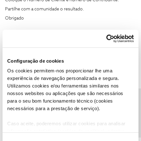
Coloque o Número de Cliente e numero de Contribuinte.
Partilhe com a comunidade o resultado.
Obrigado
Ajude a comunidade do Fórum NOS com “Likes” e “Melhor
Resposta” nas soluções mais úteis. Siga o perfil para acompanhar
dicas, ajuda e novidades do Fórum NOS.
Configuração de cookies
Os cookies permitem-nos proporcionar lhe uma
experiência de navegação personalizada e segura.
Utilizamos cookies e/ou ferramentas similares nos
João H.
Forum|Forum|2 years ago
nossos websites ou aplicações que são necessários
Precisa de ajuda?
para o seu bom funcionamento técnico (cookies
Boa tarde
@NMMC
,
necessários para a prestação de serviço).
Agradecemos a sua mensagem e ajuda do
@Jorge C
.
Pelo que entendemos pretende incluir um número NOS de outra
Caso aceite, poderemos utilizar cookies para analisar
conta na sua fatura de serviços NOS, para que possa ser faturado
informação estatística (cookies de analítica), adaptar
em conjunto, certo?
este serviço às suas preferências e apresentar-lhe