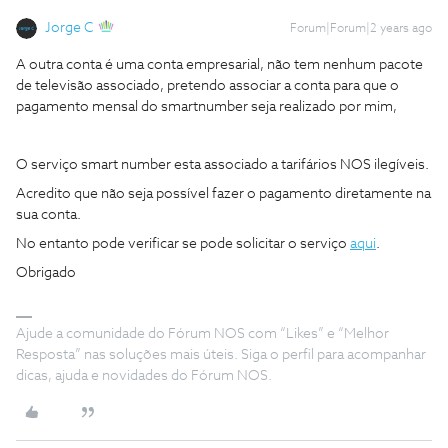
Jorge C
Forum|Forum|2 years ago
A outra conta é uma conta empresarial, não tem nenhum pacote
de televisão associado, pretendo associar a conta para que o
pagamento mensal do smartnumber seja realizado por mim,
O serviço smart number esta associado a tarifários NOS ilegíveis.
Acredito que não seja possível fazer o pagamento diretamente na
sua conta.
No entanto pode verificar se pode solicitar o serviço
aqui
.
Obrigado
Ajude a comunidade do Fórum NOS com “Likes” e “Melhor
Resposta” nas soluções mais úteis. Siga o perfil para acompanhar
dicas, ajuda e novidades do Fórum NOS.