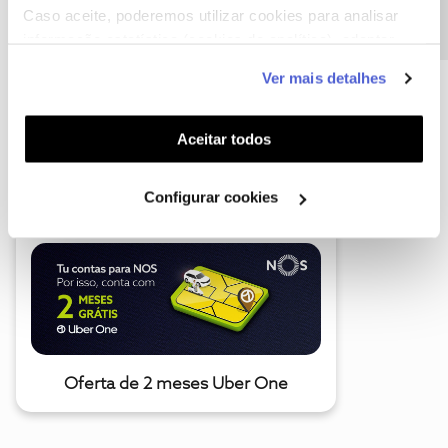
Caso aceite, poderemos utilizar cookies para analisar
informação estatística (cookies de analítica), adaptar
este serviço às suas preferências e apresentar-lhe
Ver mais detalhes
funcionalidades (cookies de personalização e
funcionalidade) e adaptar anúncios aos seus interesses
(cookies de publicidade personalizada). Pode gerir a
Aceitar todos
A poupança que COMBINA
utilização dos cookies clicando em "
Configurar
Cookies
".
Configurar cookies
Oferta de 2 meses Uber One