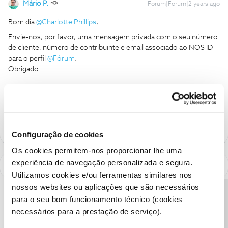
Mário P.
Forum|Forum|2 years ago
Bom dia
@Charlotte Phillips
,
Envie-nos, por favor, uma mensagem privada com o seu número
de cliente, número de contribuinte e email associado ao NOS ID
para o perfil
@Fórum
.
Obrigado
Ajude a comunidade a encontrar informação relevante. Marque
como "Melhor Resposta" e faça "Like" nos melhores comentários.
Configuração de cookies
Os cookies permitem-nos proporcionar lhe uma
experiência de navegação personalizada e segura.
Utilizamos cookies e/ou ferramentas similares nos
nossos websites ou aplicações que são necessários
Precisa de ajuda?
para o seu bom funcionamento técnico (cookies
necessários para a prestação de serviço).