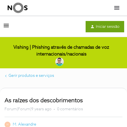
Menu
Iniciar sessão
Vishing | Phishing através de chamadas de voz
internacionais/nacionais
Gerir produtos e serviços
As raízes dos descobrimentos
Forum|Forum|9 years ago
0 comentários
M. Alexandre
M