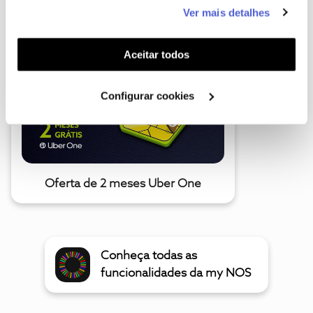
este serviço às suas preferências e apresentar-lhe
Ver mais detalhes
A poupança que COMBINA
funcionalidades (cookies de personalização e
funcionalidade) e adaptar anúncios aos seus interesses
(cookies de publicidade personalizada). Pode gerir a
Aceitar todos
utilização dos cookies clicando em "
Configurar
Cookies
".
Configurar cookies
Oferta de 2 meses Uber One
Conheça todas as
funcionalidades da my NOS