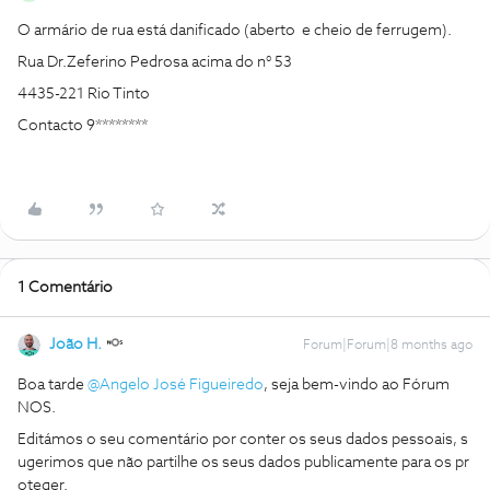
O armário de rua está danificado (aberto e cheio de ferrugem).
Rua Dr.Zeferino Pedrosa acima do n° 53
4435-221 Rio Tinto
Contacto 9********
1 Comentário
João H.
Forum|Forum|8 months ago
Boa tarde ​
@Angelo José Figueiredo
, seja bem-vindo ao Fórum
NOS.
Editámos o seu comentário por conter os seus dados pessoais, s
ugerimos que não partilhe os seus dados publicamente para os pr
oteger.