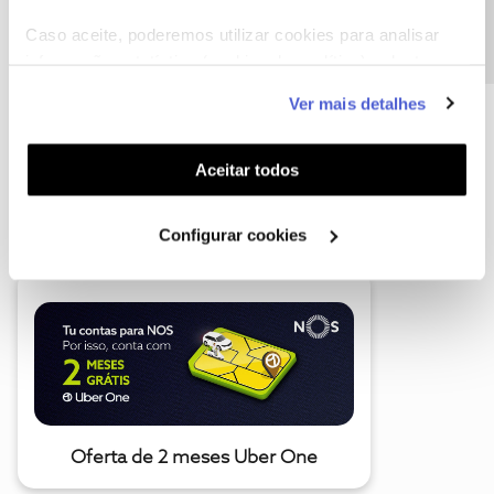
Caso aceite, poderemos utilizar cookies para analisar
informação estatística (cookies de analítica), adaptar
este serviço às suas preferências e apresentar-lhe
Ver mais detalhes
funcionalidades (cookies de personalização e
funcionalidade) e adaptar anúncios aos seus interesses
(cookies de publicidade personalizada). Pode gerir a
Aceitar todos
utilização dos cookies clicando em "
Configurar
A poupança que COMBINA
Cookies
".
Configurar cookies
Oferta de 2 meses Uber One