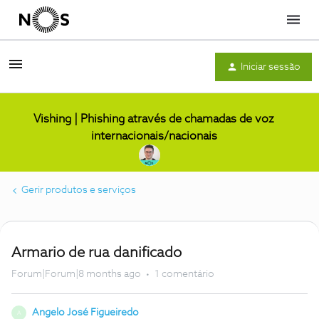
Menu
Iniciar sessão
Vishing | Phishing através de chamadas de voz
internacionais/nacionais
Gerir produtos e serviços
Armario de rua danificado
Forum|Forum|8 months ago
1 comentário
Angelo José Figueiredo
A