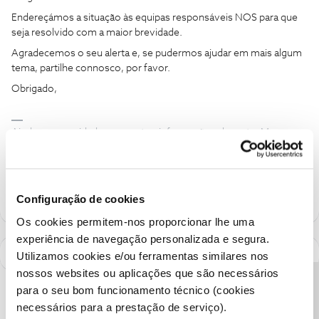
Endereçámos a situação às equipas responsáveis NOS para que
seja resolvido com a maior brevidade.
Agradecemos o seu alerta e, se pudermos ajudar em mais algum
tema, partilhe connosco, por favor.
Obrigado,
Ajude a comunidade a encontrar informação relevante. Marque
como "Melhor Resposta" e faça "Like" nos melhores comentários.
Siga os perfis da moderação, através da opção "Seguir", para estar
sempre a par das ultimas novidades.
Configuração de cookies
Os cookies permitem-nos proporcionar lhe uma
experiência de navegação personalizada e segura.
Utilizamos cookies e/ou ferramentas similares nos
nossos websites ou aplicações que são necessários
Precisa de ajuda?
para o seu bom funcionamento técnico (cookies
necessários para a prestação de serviço).