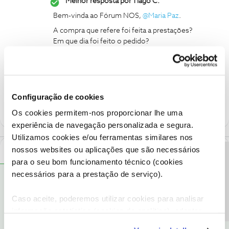
Melhor resposta por
Tiago C.
Bem-vinda ao Fórum NOS,
@Maria Paz
.
A compra que refere foi feita a prestações?
Em que dia foi feito o pedido?
comprar
Configuração de cookies
Os cookies permitem-nos proporcionar lhe uma
experiência de navegação personalizada e segura.
Utilizamos cookies e/ou ferramentas similares nos
nossos websites ou aplicações que são necessários
1 Comentário
Precisa de ajuda?
para o seu bom funcionamento técnico (cookies
necessários para a prestação de serviço).
Tiago C.
RESPOSTA
Forum|Forum|6 years ago
Bem-vinda ao Fórum NOS,
@Maria Paz
.
Caso aceite, poderemos utilizar cookies para analisar
informação estatística (cookies de analítica), adaptar
A compra que refere foi feita a prestações? Em que dia foi feito o
pedido?
este serviço às suas preferências e apresentar-lhe