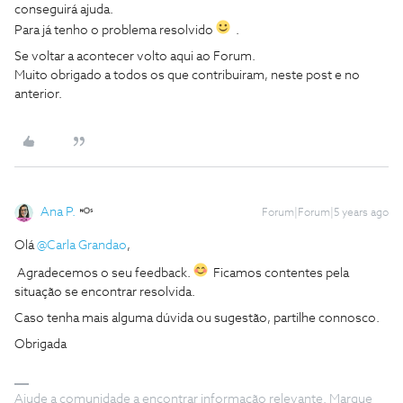
conseguirá ajuda.
Para já tenho o problema resolvido
.
Se voltar a acontecer volto aqui ao Forum.
Muito obrigado a todos os que contribuiram, neste post e no
anterior.
Ana P.
Forum|Forum|5 years ago
Olá
@Carla Grandao
,
Agradecemos o seu feedback.
Ficamos contentes pela
situação se encontrar resolvida.
Caso tenha mais alguma dúvida ou sugestão, partilhe connosco.
Obrigada
Ajude a comunidade a encontrar informação relevante. Marque