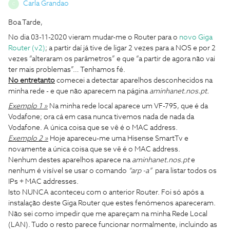
Carla Grandao
C
Boa Tarde,
No dia 03-11-2020 vieram mudar-me o Router para o
novo Giga
Router (v2)
; a partir daí já tive de ligar 2 vezes para a NOS e por 2
vezes “alteraram os parâmetros” e que “a partir de agora não vai
ter mais problemas”… Tenhamos fé.
No entretanto
comecei a detectar aparelhos desconhecidos na
minha rede - e que não aparecem na página
aminhanet.nos.pt.
Exemplo 1 »
Na minha rede local aparece um VF-795, que é da
Vodafone; ora cá em casa nunca tivemos nada de nada da
Vodafone. A única coisa que se vê é o MAC address.
Exemplo 2 »
Hoje apareceu-me uma Hisense SmartTv e
novamente a única coisa que se vê é o MAC address.
Nenhum destes aparelhos aparece na
aminhanet.nos.pt
e
nenhum é visível se usar o comando
“arp -a”
para listar todos os
IPs + MAC addresses.
Isto NUNCA aconteceu com o anterior Router. Foi só após a
instalação deste Giga Router que estes fenómenos apareceram.
Não sei como impedir que me apareçam na minha Rede Local
(LAN). Tudo o resto parece funcionar normalmente, incluindo as