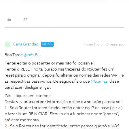
Carla Grandao
AUTOR
Forum|Forum|5 years ago
C
Boa Tarde
@Inês B.
,
Tentei editar o post anterior mas não foi possível.
Tentei o RESET no tal buraco nas trazeiras do Router; fez um
reset para o original; depois fui alterar os nomes das redes Wi-Fi e
as respectivas passwords. De seguida fiz o que
@Guimas
disse
para fazer: desligar e ligar.
Zás… fiquei sem internet.
Desta vez procurei por informação online e a solução parecia ser:
1 -
Se o Router for identificado, então entrar no IP de base (inicial)
e fazer lá um REINICIAR. Ficou tudo a funcionar e sem “ghosts”,
até este momento.
2 -
Se o Router não for identificado, então parece que só a NOS