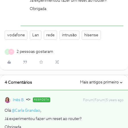
Já experimentou fazer um reset ao router?
Obrigada
vodafone
Lan
rede
intrusão
hisense
2 pessoas gostaram
C
A
Mais antigos primeiro
4 Comentários
Inês B.
RESPOSTA
Forum|Forum|5 years ago
Olá
@Carla Grandao
,
Já experimentou fazer um reset ao router?
Obrigada