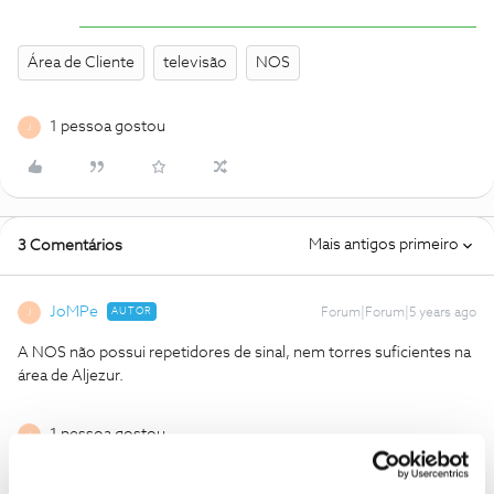
Área de Cliente
televisão
NOS
1 pessoa gostou
J
Mais antigos primeiro
3 Comentários
JoMPe
AUTOR
Forum|Forum|5 years ago
J
A NOS não possui repetidores de sinal, nem torres suficientes na
área de Aljezur.
1 pessoa gostou
J