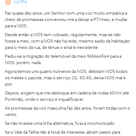
JoMPe
J
Faz quase dez anos, um Senhor com uma voz muito simpática e
cheio de promessas convenceu-me a deixar a PT/meo, e mudar
para a NOS.
Desde então a NOS tem cobrado, regularmente, mas se não
fosse a meo, com a NOS não há rede, mesmo saído da habitação
para o meio da rua, de ténue o sinal é inexistente.
Pediu-se a migração do telemóvel da meo 965664564 para a
NOS, porém, nada.
Agora temos uns quatro números da NOS, debitam-NOS todos
os meses o pacote, mas o serviço 2G, 3G 4G, deixa-NOS mal e
pior.
Depois, exigem que me desloque em cadeira de rodas 60 Km até
Portimão, onde o serviço é inqualificável.
As promessas da voz masculina faz dez anos, foram todas com o
vento.
Se não tivesse uma linha alternativa, ficava incomunicado.
Se o Vale da Telha não é local de interesse, abram passo para