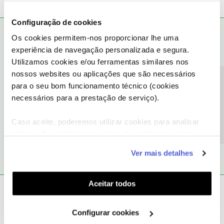
Configuração de cookies
Diogo
RESPOSTA
Forum|Forum|5 years ago
Os cookies permitem-nos proporcionar lhe uma
experiência de navegação personalizada e segura.
Olá
@JoMPe
,
Utilizamos cookies e/ou ferramentas similares nos
Pode deixar a sua sugestão de melhoria de rede e internet móvel
nossos websites ou aplicações que são necessários
através do 16990 opção 3, ou enviando uma mensagem privada
Precisa de ajuda?
para o seu bom funcionamento técnico (cookies
contendo o seu n.º de cliente NOS ou contribuinte, para o
necessários para a prestação de serviço).
perfil
@Fórum
.
Caso aceite, poderemos utilizar cookies para analisar
@Diogo
informação estatística (cookies de analítica), adaptar
este serviço às suas preferências e apresentar-lhe
Ver mais detalhes
funcionalidades (cookies de personalização e
funcionalidade) e adaptar anúncios aos seus interesses
(cookies de publicidade personalizada). Pode gerir a
Aceitar todos
João H.
Forum|Forum|5 years ago
utilização dos cookies clicando em "
Configurar
Cookies
".
Boa noite
@JoMPe
,
Configurar cookies
Lamentamos a situação que descreve. Vamos ajudar.