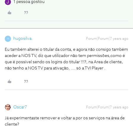
1 pessoa gostou
hugosilva.
Forum|Forum|7 years ago
H
Eu também alterei o titular da conta, e agora não consigo também
aceder a NOS TV, diz que utilizador não tem permissões,como é
que é possível sendo os logins do titular !!!?, na Area de cliente,
não tenho a NOS TV para ativação, .... só a TVI Player .
Oscar7
Forum|Forum|7 years ago
Já experimentaste remover e voltar a por os serviços na área de
cliente?