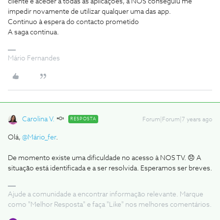
cliente e aceder a todas as aplicações, a NOS conseguiu me
impedir novamente de utilizar qualquer uma das app.
Continuo à espera do contacto prometido
A saga continua.
Mário Fernandes
Carolina V.
RESPOSTA
Forum|Forum|7 years ago
Olá,
@Mário_fer
.
De momento existe uma dificuldade no acesso à NOS TV. 😞 A
situação está identificada e a ser resolvida. Esperamos ser breves.
Ajude a comunidade a encontrar informação relevante. Marque
como "Melhor Resposta" e faça "Like" nos melhores comentários.