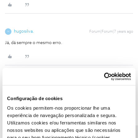
hugosilva.
Forum|Forum|7 years ago
H
Já, dá sempre o mesmo erro.
Abel Fontes
Forum|Forum|7 years ago
A
Tambem me aconteceu o mesmo e contactei a linha de apoio
Configuração de cookies
para reportar o sucedido. Tinha apenas os serviços associados
Os cookies permitem-nos proporcionar lhe uma
mas não me tinham ativado ou dado permissão na utilização das
aplicações. Ficou resolvido no momento.
experiência de navegação personalizada e segura.
Utilizamos cookies e/ou ferramentas similares nos
nossos websites ou aplicações que são necessários
para o seu bom funcionamento técnico (cookies