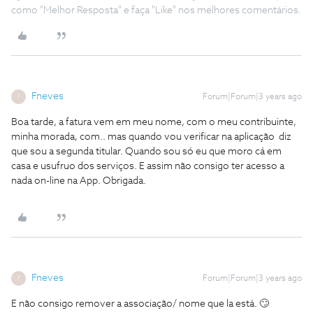
como "Melhor Resposta" e faça "Like" nos melhores comentários.
Fneves
Forum|Forum|3 years ago
F
Boa tarde, a fatura vem em meu nome, com o meu contribuinte,
minha morada, com.. mas quando vou verificar na aplicação diz
que sou a segunda titular. Quando sou só eu que moro cá em
casa e usufruo dos serviços. E assim não consigo ter acesso a
nada on-line na App. Obrigada.
Fneves
Forum|Forum|3 years ago
F
E não consigo remover a associação/ nome que la está. 🙄