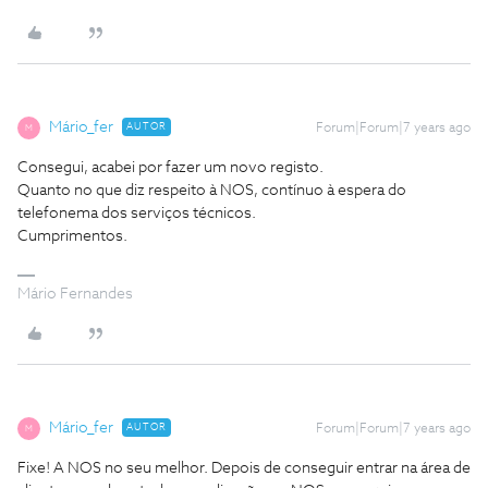
Mário_fer
AUTOR
Forum|Forum|7 years ago
M
Consegui, acabei por fazer um novo registo.
Quanto no que diz respeito à NOS, contínuo à espera do
telefonema dos serviços técnicos.
Cumprimentos.
Mário Fernandes
Mário_fer
AUTOR
Forum|Forum|7 years ago
M
Fixe! A NOS no seu melhor. Depois de conseguir entrar na área de