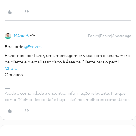
Mário P.
Forum|Forum|3 years ago
Boa tarde
@Fneves
,
Envie-nos, por favor, uma mensagem privada com o seu número
de cliente e o email associado à Área de Cliente para o perfil
@Fórum
.
Obrigado
Ajude a comunidade a encontrar informação relevante. Marque
como "Melhor Resposta" e faça "Like" nos melhores comentários.