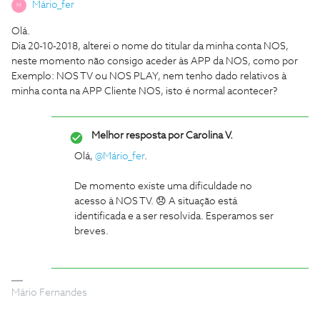
Mário_fer
M
Olá.
Dia 20-10-2018, alterei o nome do titular da minha conta NOS,
neste momento não consigo aceder às APP da NOS, como por
Exemplo: NOS TV ou NOS PLAY, nem tenho dado relativos à
minha conta na APP Cliente NOS, isto é normal acontecer?
Melhor resposta por
Carolina V.
Olá,
@Mário_fer
.
De momento existe uma dificuldade no
acesso à NOS TV. 😞 A situação está
identificada e a ser resolvida. Esperamos ser
breves.
Mário Fernandes