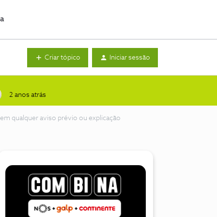
da
Criar tópico
Iniciar sessão
2 anos atrás
sem qualquer aviso prévio ou explicação