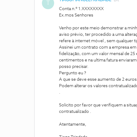
TIAGOMANUELTRINDADE
Bit
T
Conta n.º 1.XXXXXXXX
Ex.mos Senhores
Venho por este meio demonstrar a minha
aviso prévio, ter procedido a uma altera
refere à internet móvel , sem qualquer ti
Assinei um contrato com a empresa em 
fidelização, com um valor mensal de 25
centimentos e na ultima fatura enviara
posso precisar.
Pergunto eu ?
A que se deve esse aumento de 2 euros 
Podem alterar os valores contratualizad
.
Solicito por favor que verifiquem a sit
contratualizado .
Atentamente,