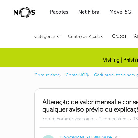
Pacotes
Net Fibra
Móvel 5G
Grupos
As
Categorias
Centro de Ajuda
Vishing | Phish
Comunidade
Conta NOS
Gerir produtos e servi
Alteração de valor mensal e cons
qualquer aviso prévio ou explicaç
Forum|Forum|7 years ago
2 comentários
13