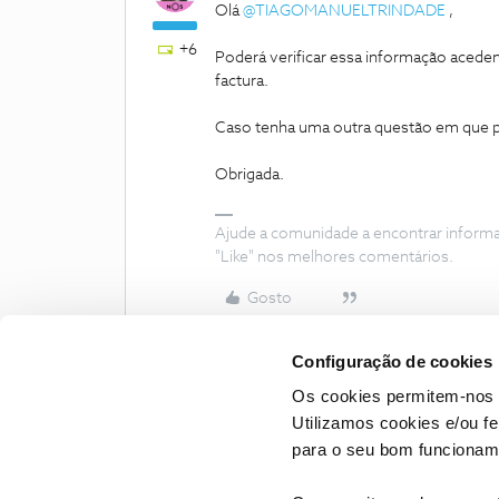
Olá
@TIAGOMANUELTRINDADE
,
+6
Poderá verificar essa informação acedend
factura.
Caso tenha uma outra questão em que p
Obrigada.
Ajude a comunidade a encontrar inform
"Like" nos melhores comentários.
Gosto
Configuração de cookies
Os cookies permitem-nos 
Utilizamos cookies e/ou f
para o seu bom funcioname