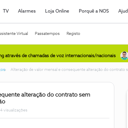
TV
Alarmes
Loja Online
Porquê a NOS
Aju
sistente Virtual
Passatempos
Registo
ing através de chamadas de voz internacionais/nacionais
ços
Alteração de valor mensal e consequente alteração do contrato 
equente alteração do contrato sem
ão
4 visualizações