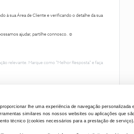
o à sua Área de Cliente e verificando o detalhe da sua
ossamos ajudar, partilhe connosco. ☺️
ação relevante. Marque como "Melhor Resposta" e faça
proporcionar lhe uma experiência de navegação personalizada e
erramentas similares nos nossos websites ou aplicações que sã
nto técnico (cookies necessários para a prestação de serviço)