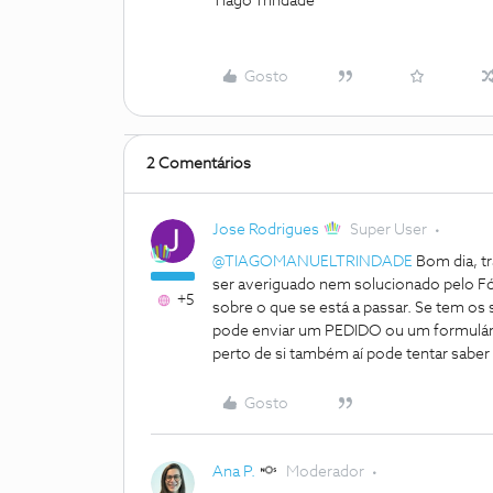
Tiago Trindade
Gosto
2 Comentários
Jose Rodrigues
Super User
@TIAGOMANUELTRINDADE
Bom dia, tr
ser averiguado nem solucionado pelo Fó
+5
sobre o que se está a passar. Se tem os
pode enviar um PEDIDO ou um formulário
perto de si também aí pode tentar saber 
Gosto
Ana P.
Moderador