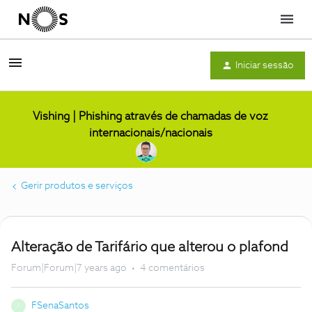
Menu
Iniciar sessão
Vishing | Phishing através de chamadas de voz
internacionais/nacionais
Gerir produtos e serviços
Alteração de Tarifário que alterou o plafond
Forum|Forum|7 years ago
4 comentários
FSenaSantos
F