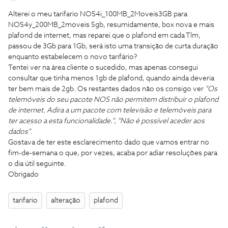
Alterei o meu tarifario NOS4i_100MB_2Moveis3GB para
NOS4y_200MB_2moveis 5gb, resumidamente, box nova e mais
plafond de internet, mas reparei que o plafond em cada Tlm,
passou de 3Gb para 1Gb, será isto uma transição de curta duração
enquanto estabelecem o novo tarifário?
Tentei ver na área cliente o sucedido, mas apenas consegui
consultar que tinha menos 1gb de plafond, quando ainda deveria
ter bem mais de 2gb. Os restantes dados não os consigo ver
"Os
telemóveis do seu pacote NOS não permitem distribuir o plafond
de internet. Adira a um pacote com televisão e telemóveis para
ter acesso a esta funcionalidade.", "Não é possível aceder aos
dados"
.
Gostava de ter este esclarecimento dado que vamos entrar no
fim-de-semana o que, por vezes, acaba por adiar resoluções para
o dia útil seguinte.
Obrigado
tarifario
alteração
plafond