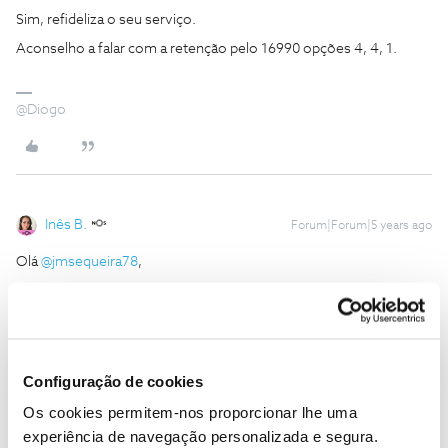
Sim, refideliza o seu serviço.
Aconselho a falar com a retenção pelo 16990 opções 4, 4, 1.
@Diogo
Inês B.
Forum|Forum|5 years ago
Olá
@jmsequeira78
,
O
@Diogo S.
deu uma boa ajuda.
Envie-nos, por favor, uma mensagem privada com o seu número
de cliente para o perfil
@Fórum
. Vamos ajudar.
Obrigada
Configuração de cookies
Os cookies permitem-nos proporcionar lhe uma
Ajude a comunidade a encontrar informação relevante. Marque
experiência de navegação personalizada e segura.