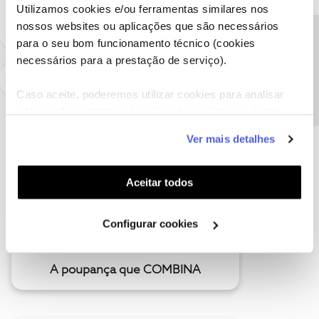
como "Melhor Resposta" e faça "Like" nos melhores comentários.
Utilizamos cookies e/ou ferramentas similares nos
nossos websites ou aplicações que são necessários
Precisa de ajuda?
para o seu bom funcionamento técnico (cookies
necessários para a prestação de serviço).
Caso aceite, poderemos utilizar cookies para analisar
informação estatística (cookies de analítica), adaptar
este serviço às suas preferências e apresentar-lhe
Ver mais detalhes
funcionalidades (cookies de personalização e
funcionalidade) e adaptar anúncios aos seus interesses
(cookies de publicidade personalizada). Pode gerir a
Aceitar todos
utilização dos cookies clicando em "
Configurar
Cookies
".
Configurar cookies
A poupança que COMBINA