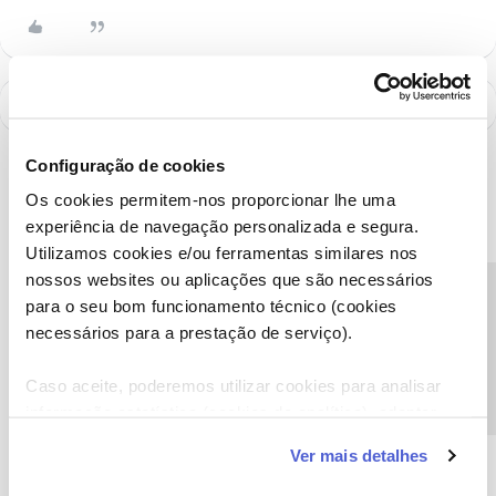
Configuração de cookies
Os cookies permitem-nos proporcionar lhe uma
experiência de navegação personalizada e segura.
Utilizamos cookies e/ou ferramentas similares nos
nossos websites ou aplicações que são necessários
Precisa de ajuda?
para o seu bom funcionamento técnico (cookies
necessários para a prestação de serviço).
Caso aceite, poderemos utilizar cookies para analisar
A poupança que COMBINA
informação estatística (cookies de analítica), adaptar
este serviço às suas preferências e apresentar-lhe
Ver mais detalhes
funcionalidades (cookies de personalização e
funcionalidade) e adaptar anúncios aos seus interesses