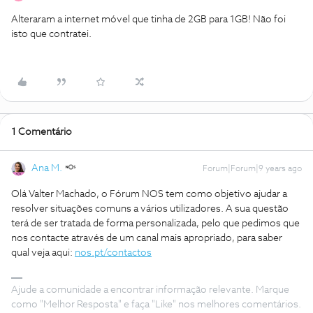
Alteraram a internet móvel que tinha de 2GB para 1GB! Não foi
isto que contratei.
1 Comentário
Ana M.
Forum|Forum|9 years ago
Olá Valter Machado, o Fórum NOS tem como objetivo ajudar a
resolver situações comuns a vários utilizadores. A sua questão
terá de ser tratada de forma personalizada, pelo que pedimos que
nos contacte através de um canal mais apropriado, para saber
qual veja aqui:
nos.pt/contactos
Ajude a comunidade a encontrar informação relevante. Marque
como "Melhor Resposta" e faça "Like" nos melhores comentários.