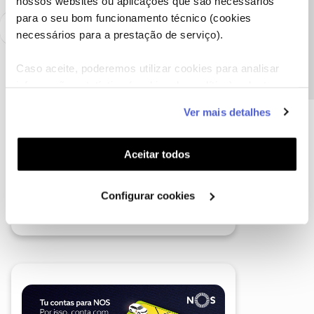
nossos websites ou aplicações que são necessários
Precisa de ajuda?
para o seu bom funcionamento técnico (cookies
necessários para a prestação de serviço).
Caso aceite, poderemos utilizar cookies para analisar
informação estatística (cookies de analítica), adaptar
este serviço às suas preferências e apresentar-lhe
Ver mais detalhes
funcionalidades (cookies de personalização e
funcionalidade) e adaptar anúncios aos seus interesses
(cookies de publicidade personalizada). Pode gerir a
Aceitar todos
utilização dos cookies clicando em "
Configurar
Cookies
".
Configurar cookies
A poupança que COMBINA