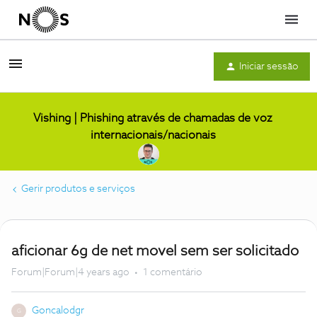
Menu
Iniciar sessão
Vishing | Phishing através de chamadas de voz
internacionais/nacionais
Gerir produtos e serviços
aficionar 6g de net movel sem ser solicitado
Forum|Forum|4 years ago
1 comentário
Goncalodgr
G