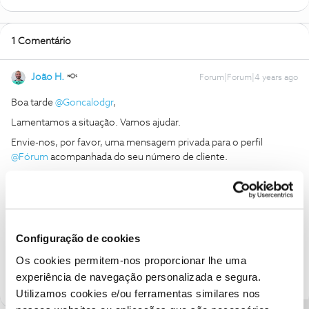
1 Comentário
João H.
Forum|Forum|4 years ago
Boa tarde
@Goncalodgr
,
Lamentamos a situação. Vamos ajudar.
Envie-nos, por favor, uma mensagem privada para o perfil
@Fórum
acompanhada do seu número de cliente.
Obrigado
Ajude a comunidade a encontrar informação relevante. Marque
como "Melhor Resposta" e faça "Like" nos melhores comentários.
Configuração de cookies
Siga os perfis da moderação, através da opção "Seguir", para estar
Os cookies permitem-nos proporcionar lhe uma
sempre a par das ultimas novidades.
experiência de navegação personalizada e segura.
Utilizamos cookies e/ou ferramentas similares nos