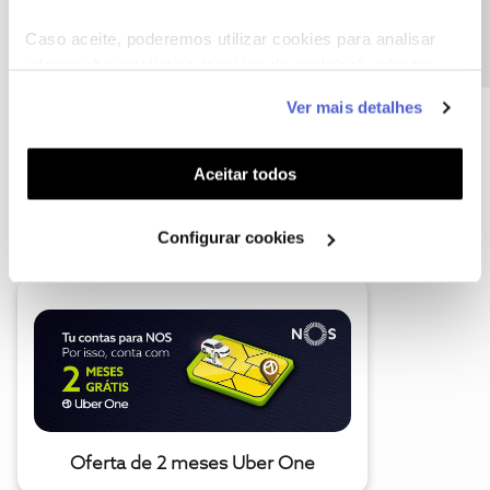
Precisa de ajuda?
Caso aceite, poderemos utilizar cookies para analisar
informação estatística (cookies de analítica), adaptar
este serviço às suas preferências e apresentar-lhe
Ver mais detalhes
funcionalidades (cookies de personalização e
funcionalidade) e adaptar anúncios aos seus interesses
(cookies de publicidade personalizada). Pode gerir a
Aceitar todos
utilização dos cookies clicando em "
Configurar
A poupança que COMBINA
Cookies
".
Configurar cookies
Oferta de 2 meses Uber One