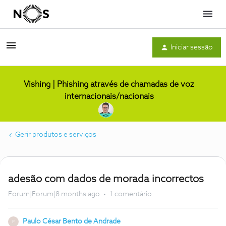
Menu
Iniciar sessão
Vishing | Phishing através de chamadas de voz
internacionais/nacionais
Gerir produtos e serviços
adesão com dados de morada incorrectos
Forum|Forum|8 months ago
1 comentário
Paulo César Bento de Andrade
P