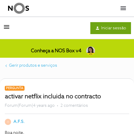
Menu
Iniciar sessão
Conheça a NOS Box v4
Gerir produtos e serviços
PERGUNTA
activar netflix incluida no contracto
Forum|Forum|4 years ago
2 comentários
A.F.S.
A
Boa noite,