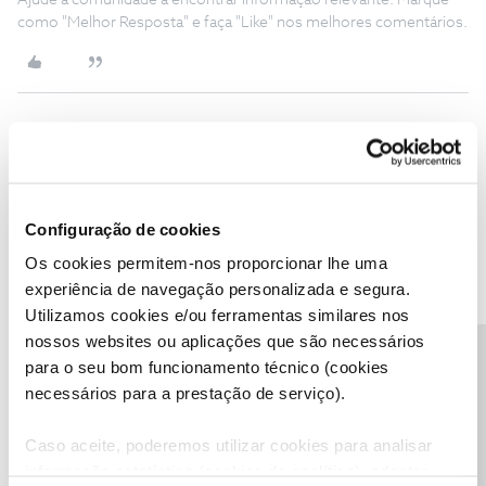
Ajude a comunidade a encontrar informação relevante. Marque
como "Melhor Resposta" e faça "Like" nos melhores comentários.
Catiacruz
AUTOR
Forum|Forum|5 years ago
C
JA fui contactada e ajudada obrigada na mesma.espero de futuro
nao se venha a repetir.ha certos colaboradores que nao merecem
Configuração de cookies
emprego que tem
Os cookies permitem-nos proporcionar lhe uma
experiência de navegação personalizada e segura.
Utilizamos cookies e/ou ferramentas similares nos
nossos websites ou aplicações que são necessários
Precisa de ajuda?
para o seu bom funcionamento técnico (cookies
Inês B.
Forum|Forum|5 years ago
necessários para a prestação de serviço).
Olá
@Catiacruz
,
Caso aceite, poderemos utilizar cookies para analisar
Lamentamos mais uma vez a situação.
informação estatística (cookies de analítica), adaptar