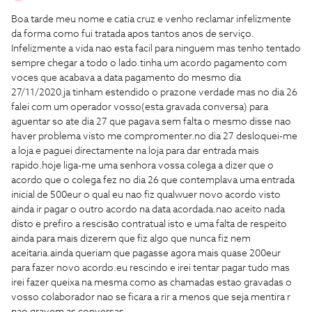
Boa tarde meu nome e catia cruz e venho reclamar infelizmente
da forma como fui tratada apos tantos anos de serviço.
Infelizmente a vida nao esta facil para ninguem mas tenho tentado
sempre chegar a todo o lado.tinha um acordo pagamento com
voces que acabava a data pagamento do mesmo dia
27/11/2020.ja tinham estendido o prazone verdade mas no dia 26
falei com um operador vosso(esta gravada conversa) para
aguentar so ate dia 27 que pagava sem falta o mesmo disse nao
haver problema visto me compromenter.no dia 27 desloquei-me
a loja e paguei directamente na loja para dar entrada mais
rapido.hoje liga-me uma senhora vossa colega a dizer que o
acordo que o colega fez no dia 26 que contemplava uma entrada
inicial de 500eur o qual eu nao fiz qualwuer novo acordo visto
ainda ir pagar o outro acordo na data acordada.nao aceito nada
disto e prefiro a rescisão contratual isto e uma falta de respeito
ainda para mais dizerem que fiz algo que nunca fiz nem
aceitaria.ainda queriam que pagasse agora mais quase 200eur
para fazer novo acordo.eu rescindo e irei tentar pagar tudo mas
irei fazer queixa na mesma como as chamadas estao gravadas o
vosso colaborador nao se ficara a rir a menos que seja mentira r