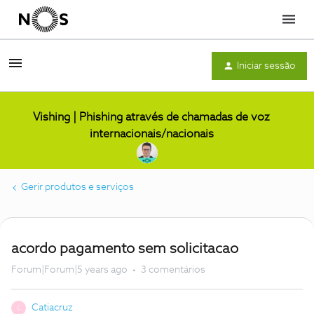
Menu
Iniciar sessão
Vishing | Phishing através de chamadas de voz
internacionais/nacionais
Gerir produtos e serviços
acordo pagamento sem solicitacao
Forum|Forum|5 years ago
3 comentários
Catiacruz
C