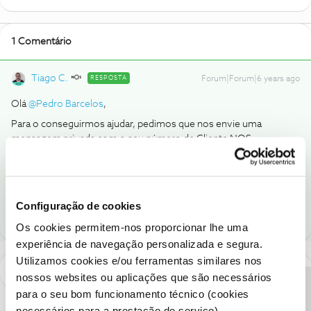
1 Comentário
Tiago C.
RESPOSTA
Forum|Forum|6 years ago
Olá
@Pedro Barcelos
,
Para o conseguirmos ajudar, pedimos que nos envie uma
mensagem privada com o seu número de Cliente NOS.
Ajude a comunidade a encontrar informação relevante. Marque
como "Melhor Resposta" e faça "Like" nos melhores comentários.
Configuração de cookies
Os cookies permitem-nos proporcionar lhe uma
experiência de navegação personalizada e segura.
Utilizamos cookies e/ou ferramentas similares nos
nossos websites ou aplicações que são necessários
para o seu bom funcionamento técnico (cookies
necessários para a prestação de serviço).