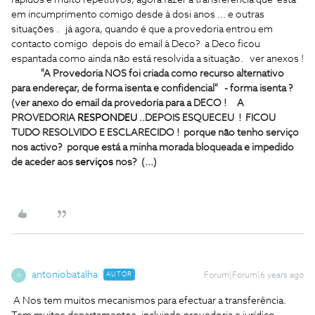
rápidos e muito repetitivos, agora fazer a transferencia que está
em incumprimento comigo desde à dosi anos ... e outras
situações .
já agora, quando é que a provedoria entrou em
contacto comigo depois do email à Deco? a Deco ficou
espantada como ainda não está resolvida a situação.
ver anexos !
"A Provedoria NOS foi criada como recurso alternativo
para endereçar, de forma isenta e confidencial" - forma isenta ?
(ver anexo do email da provedoria para a DECO !
A
PROVEDORIA
RESPONDEU
..DEPOIS ESQUECEU ! FICOU
TUDO RESOLVIDO E ESCLARECIDO ! porque não tenho serviço
nos activo? porque está a minha morada bloqueada e impedido
de aceder aos
serviços
nos? (...)
antoniobatalha
AUTOR
Forum|Forum|6 years ago
A
A Nos tem muitos mecanismos para efectuar a transferência.