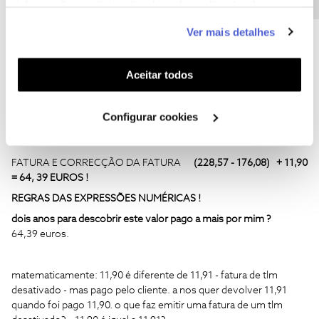
informação estatística (cookies de analítica), adaptar
A Nos não enviou o contrato assinado por mim em 2016-2018.
este serviço às suas preferências e apresentar-lhe
faz contratos ilegais de um mes e depois de 2 anos comigo, sem
Ver mais detalhes
os pedir!
funcionalidades (cookies de personalização e
funcionalidade) e adaptar anúncios aos seus interesses
A nos recebeu 3 vezes os documentos solicitados: notas de
credito e NIB - carta registada , loja nos e CIAB !
(cookies de publicidade personalizada). Pode gerir a
Aceitar todos
utilização dos cookies clicando em "
Configurar
A provedoria afirma em email, após reclamação na DECO
foi
Cookies
".
tudo esclarecido - DECO em novembro de 2018 . provedoria
Configurar cookies
afirma que é isenta - isenta a resposta à DECO ?
: resumo:
FATURA E CORRECÇÃO DA FATURA
(228,57 - 176,08) + 11,90
= 64, 39 EUROS !
REGRAS DAS EXPRESSÕES NUMÉRICAS !
dois anos para descobrir este valor pago a mais por mim ?
64,39 euros.
matematicamente: 11,90 é diferente de 11,91 - fatura de tlm
desativado - mas pago pelo cliente. a nos quer devolver 11,91
quando foi pago 11,90. o que faz emitir uma fatura de um tlm