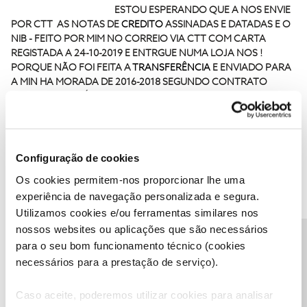
mês e diz que não !
ESTOU ESPERANDO QUE A NOS ENVIE
POR CTT AS NOTAS DE
CREDITO
ASSINADAS E DATADAS E O
NIB - FEITO POR MIM NO CORREIO VIA CTT COM CARTA
REGISTADA A 24-10-2019 E ENTRGUE NUMA LOJA NOS !
PORQUE NÃO FOI FEITA A
TRANSFERÊNCIA
E ENVIADO PARA
A MIN HA MORADA DE 2016-2018 SEGUNDO CONTRATO
ASSINADO? APÓS O ENVIO DO QUE SOLICITO ... PODEM
FAZER A
TRANSFERÊNCIA
DO VALOR EM DIVIDA E
EM
INCUMPRIMENTO
DESDE O DIA 8-11-2018!
-SERIVÇO DE
APOIO A CLIENTE -nos - CONTINUA A MANDAR EMAIL PARA
MIM..SEM A MINHA AUTORIZAÇÃO. TRATA-SE DE UM EMAIL
Configuração de cookies
PESSOAL. (VER LEI DE PROTEÇÃO DE DADOS? . A VER SE A
Os cookies permitem-nos proporcionar lhe uma
NOS ENVIA O SEU EMAIL DE APOIO A CLIENTE ? BLOQUEADO
experiência de navegação personalizada e segura.
TB?
Utilizamos cookies e/ou ferramentas similares nos
nossos websites ou aplicações que são necessários
Precisa de ajuda?
para o seu bom funcionamento técnico (cookies
necessários para a prestação de serviço).
antoniobatalha
AUTOR
Forum|Forum|6 years ago
A
Caso aceite, poderemos utilizar cookies para analisar