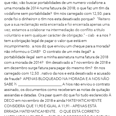
que não; vão buscar portabilidades de um numero vodafone a
uma morada de 2014 numa fatuura de 2018; o que faz um tlm da
vodafone sem portabilidade? tlm nós carregado com 12,50..para
onde foi o dinheiro= o tlm nos esta desativado porque?
"Reitero
que a sua reclamação está encerrada e foi encerrada apenas uma
vez; estamos a colaborar na intermediação do conflito a título
voluntário e sem qualquer carácter de obrigação." - ciab
e a nos ?
tem a obrigação legal de pagar o valor que está em
incumprimento. a nos diz que enviou um cheque para a morada?
não informou o CIAB? O contrato de um mês ilegal? a
portabilidade ilegal sem a minha assinatura numa fatura de 2018
com a morada de 2014? tlm desativado a 7 novembro de 2018 e
em dezembro surge fatura para pagar do mesmo tlm? tln nos
carregado com 12,50 ..nativo da nos e está desativado e acusado
de fraude? APENAS BLOQUEADO NA MORADA E A NOS NÃO
SABE ?
i
____________________________
A Nos não enviou o contrato
assinado, os documentos como receberam as notas de quitação
assiandas e datadas. Ora paar quem diz que foi tudo esclarecido À
DECO em novembro de 2018 e ainda MATEMATICAMENTE
CONSIDERA QUE 11,90 É IGUAL A 11,91 - APENAS ESTÁ
ERRADA MATEMATICAMENTE.
O QUE ESTÁ CORRETO