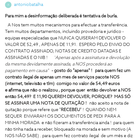
antoniobatalha
A
Para mim a desinformação deliberada é tentativa de burla.
A Nos tem muitos mecanismos para efectuar a transferência.
Tem muitos departamentos, incluindo provedoria e jurídico -
equipas especializadas que NUNCA QUISERAM DEVOLVER O
VALOR DE 52,49 , APENAS DE 11,91. ESPERO PELO ENVIO DO
CONTRATO ASSINADO, NOTAS DE CREDITO DATADAS E
ASSINADAS E O NIB !
"
Apenas após a assinatura e devolução
da mesma devidamente assinada, a NOS procederá ao
pagamento em causa"
- gosto do "apenas" ! para quem fez um
contrato ilegal de apenas um mes de
serviços
pacote NOS
(internet, televisão e tlm) comigo no valor de 54,49 euros
e
afirma
que não o realizou , porque quer então devolver a NOS
então 54,49? E 11,90 QUEREM DEVOLVER, PORQUE? MAS SÓ
SE ASSINAR UMA NOTA DE QUITAÇÃO !
não aceito a nota de
quitação porque refere que "
RECEBEU
" ! QUANDO NEM
SEQUER ENVIARAM OS DOCUMENTOS DE PEDI PARA A
MINHA MORADA e não fizeram a transferência ainda ! para quem
não tinha nada a receber, bloqueado na morada e sem motivo (A
NOS NÃO SABE) . para quem fez contrato ilegal de um mês e diz