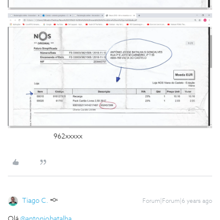
962xxxxx
Tiago C.
Forum|Forum|6 years ago
Olá
@antoniobatalha
,