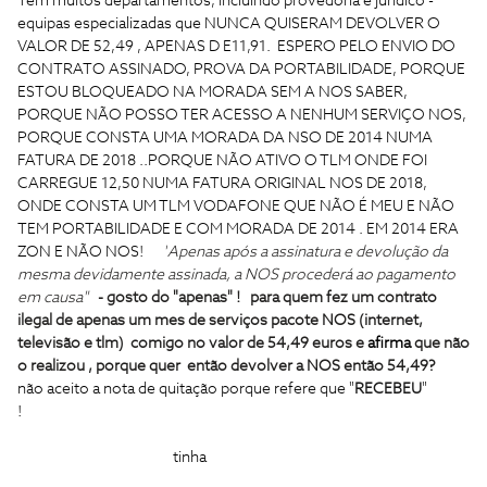
Tem muitos departamentos, incluindo provedoria e jurídico -
equipas especializadas que NUNCA QUISERAM DEVOLVER O
VALOR DE 52,49 , APENAS D E11,91. ESPERO PELO ENVIO DO
CONTRATO ASSINADO, PROVA DA PORTABILIDADE, PORQUE
ESTOU BLOQUEADO NA MORADA SEM A NOS SABER,
PORQUE NÃO POSSO TER ACESSO A NENHUM SERVIÇO NOS,
PORQUE CONSTA UMA MORADA DA NSO DE 2014 NUMA
FATURA DE 2018 ..PORQUE NÃO ATIVO O TLM ONDE FOI
CARREGUE 12,50 NUMA FATURA ORIGINAL NOS DE 2018,
ONDE CONSTA UM TLM VODAFONE QUE NÃO É MEU E NÃO
TEM PORTABILIDADE E COM MORADA DE 2014 . EM 2014 ERA
ZON E NÃO NOS!
"
Apenas após a assinatura e devolução da
mesma devidamente assinada, a NOS procederá ao pagamento
em causa"
- gosto do "apenas" ! para quem fez um contrato
ilegal de apenas um mes de
serviços
pacote NOS (internet,
televisão e tlm) comigo no valor de 54,49 euros e
afirma
que não
o realizou , porque quer então devolver a NOS então 54,49?
não aceito a nota de quitação porque refere que "
RECEBEU
"
!
QUANDO NEM SEQUER ENVIARAM OS DOCUMENTOS DE
PEDI PARA A MINHA MORADA e não fizeram a transferência
ainda ! para quem não
tinha
nada a receber, bloqueado na morada
e sem motivo (ver anexo) . para quem fez contrato ilegal de um