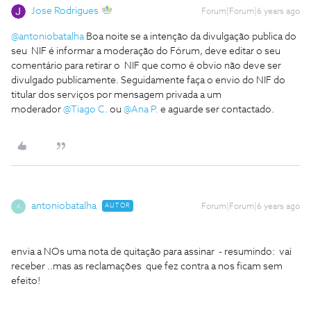
Jose Rodrigues
Forum|Forum|6 years ago
@antoniobatalha
Boa noite se a intenção da divulgação publica do
seu NIF é informar a moderação do Fórum, deve editar o seu
comentário para retirar o NIF que como é obvio não deve ser
divulgado publicamente. Seguidamente faça o envio do NIF do
titular dos serviços por mensagem privada a um
moderador
@Tiago C.
ou
@Ana P.
e aguarde ser contactado.
antoniobatalha
AUTOR
Forum|Forum|6 years ago
A
envia a NOs uma nota de quitação para assinar - resumindo: vai
receber ..mas as reclamações que fez contra a nos ficam sem
efeito!