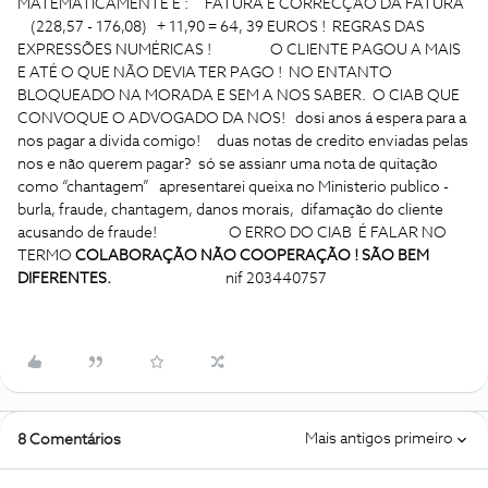
MATEMATICAMENTE É : FATURA E CORRECÇÃO DA FATURA
(228,57 - 176,08) + 11,90 = 64, 39 EUROS ! REGRAS DAS
EXPRESSÕES NUMÉRICAS !
O CLIENTE PAGOU A MAIS
E ATÉ O QUE NÃO DEVIA TER PAGO ! NO ENTANTO
BLOQUEADO NA MORADA E SEM A NOS SABER. O CIAB QUE
CONVOQUE O ADVOGADO DA NOS! dosi anos á espera para a
nos pagar a divida comigo!
duas notas de credito enviadas pelas
nos e não querem pagar? só se assianr uma nota de quitação
como “chantagem”
apresentarei queixa no Ministerio publico -
burla, fraude, chantagem, danos morais, difamação do cliente
acusando de fraude!
O ERRO DO CIAB É FALAR NO
TERMO
COLABORAÇÃO NÃO COOPERAÇÃO ! SÃO BEM
DIFERENTES.
nif 203440757
Mais antigos primeiro
8 Comentários