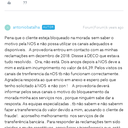
antoniobatalha
AUTOR
Forum|Forum|6 years ago
A
Pena que o cliente esteja bloqueado na morada sem saber o
motivo pela NOS e não possa utilizar os canais adequados e
disponíveis.
A provedoria entrou em contacto com as minhas
reclamações em dezembro de 2018. Dissse à DECO que estava
tudo resolvido.
Ora, não está. Dois anops depois a NOS deve a
mim e está em incumprimento no valor de 64,39. Pelos vistos os
canais de trsnferencia da nOS tb não funcionam correctamente.
Agradecia resposta ao que envio em anexo e espero pelo que
tenho solicitado à NOS e não zon !
A provedoria deverá
informar pelos seus canais o motivo do bloqueamento da
morada minha aos serviços nos , porque ninguém sabe dar a
resposta. As equipas especializadas ..tb não sabem e não sabenm
fazer a transferencia do valor devido a mim, acusando o cliente de
fraude!.
aconselho melhoramento nos serviços de de
transferência bancária . Para responder às reclamações tem sido