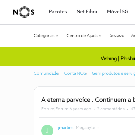
Pacotes
Net Fibra
Móvel 5G
Grupos
As
Categorias
Centro de Ajuda
Vishing | Phish
Comunidade
Conta NOS
Gerir produtos e servi
A eterna parvoíce . Continuem a b
Forum|Forum|6 years ago
2 comentários
47
jmartins
Megabyte
J