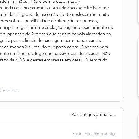
rdem milhões ( não é bem o caso mas...)
egunda casa no caramulo com televisão satélite Não me
arte de um grupo de risco não conto deslocar-me muito
ões sobre a possibilidade de alteração suspensão,
principal. Sugeriram-me anulação pagando exactamente os
se suspensão de 2 meses que seriam depois alargados no
ugeri a possibilidade de passagem para menos canais -
lor de menos 2 euros do que pago agora . É apenas para
iente em janeiro e logo que possível das duas casas. Não
 prazo da NOS e destas empresas em geral . Quem tudo
Partilhar
Mais antigos primeiro
Forum|Forum|6 years ago