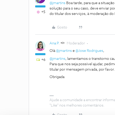
@jmartins
Boa tarde, para que a situação
solução para o seu caso, deve enviar p
+5
do titular dos serviços, à moderação d
Gosto
Ana P.
Moderador
Olá
@jmartins
e
@Jose Rodrigues
,
@jmartins
, lamentamos o transtorno ca
+6
Para que nos seja possível ajudar, ped
titular por mensagem privada, por favor
Obrigada
Ajude a comunidade a encontrar inform
"Like" nos melhores comentários.