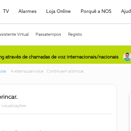
TV
Alarmes
Loja Online
Porquê a NOS
Aju
sistente Virtual
Passatempos
Registo
ing através de chamadas de voz internacionais/nacionais
ços
A eterna parvoíce . Continuem a brincar.
rincar.
 visualizações