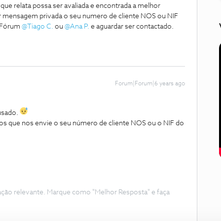
 que relata possa ser avaliada e encontrada a melhor
or mensagem privada o seu numero de cliente NOS ou NIF
o Fórum
@Tiago C.
ou
@Ana P.
e aguardar ser contactado.
Forum|Forum|6 years ago
usado.
imos que nos envie o seu número de cliente NOS ou o NIF do
.
ação relevante. Marque como "Melhor Resposta" e faça