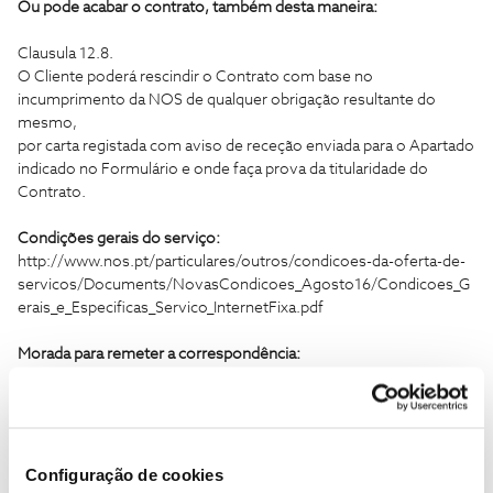
Ou pode acabar o contrato, também desta maneira:
Clausula 12.8.
O Cliente poderá rescindir o Contrato com base no
incumprimento da NOS de qualquer obrigação resultante do
mesmo,
por carta registada com aviso de receção enviada para o Apartado
indicado no Formulário e onde faça prova da titularidade do
Contrato.
Condições gerais do serviço:
http://www.nos.pt/particulares/outros/condicoes-da-oferta-de-
servicos/Documents/NovasCondicoes_Agosto16/Condicoes_G
erais_e_Especificas_Servico_InternetFixa.pdf
Morada para remeter a correspondência:
NOS Comunicações, SA
Apartado 52001
EC Campo Grande
1721-501 LISBOA
Configuração de cookies
Formulário de denúncia de contrato: