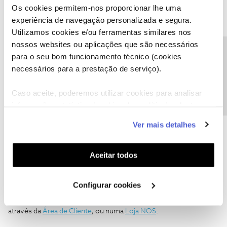
Os cookies permitem-nos proporcionar lhe uma
http://www.nos.pt/particulares/outros/condicoes-da-oferta-de-
experiência de navegação personalizada e segura.
servicos/Documents/NOS_Formulario_denuncia_contrato.pdf
Utilizamos cookies e/ou ferramentas similares nos
Depois é esperar a resposta da NOS, têm 30 dias para responder.
nossos websites ou aplicações que são necessários
Precisa de ajuda?
para o seu bom funcionamento técnico (cookies
necessários para a prestação de serviço).
Caso aceite, poderemos utilizar cookies para analisar
informação estatística (cookies de analítica), adaptar
este serviço às suas preferências e apresentar-lhe
Ver mais detalhes
funcionalidades (cookies de personalização e
Tiago C.
Forum|Forum|8 years ago
funcionalidade) e adaptar anúncios aos seus interesses
(cookies de publicidade personalizada). Pode gerir a
Aceitar todos
Olá
@adespiney
, bem-vinda ao Fórum NOS.
utilização dos cookies clicando em "
Configurar
Cookies
".
Podem existir momentos em que não é possível atender as
Configurar cookies
chamadas tão rapidamente quanto o esperado. :)
Contudo, em alternativa às Linhas de apoio, pode contactar-nos
através da
Área de Cliente
, ou numa
Loja NOS
.