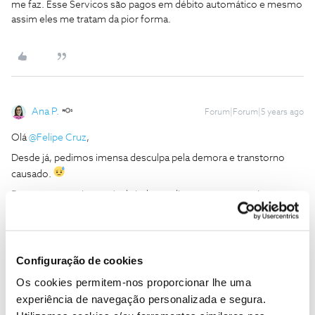
me faz. Esse Servicos são pagos em débito automático e mesmo
assim eles me tratam da pior forma.
Ana P.
Forum|Forum|5 years ago
Olá
@Felipe Cruz
,
Desde já, pedimos imensa desculpa pela demora e transtorno
causado.
Para que nos seja possível ajudar, pedimos que nos envie uma
mensagem privada com o seu número de cliente NOS ou o
número de contribuinte do titular para o
@Fórum
, por favor.
Obrigada
Configuração de cookies
Os cookies permitem-nos proporcionar lhe uma
Ajude a comunidade a encontrar informação relevante. Marque
experiência de navegação personalizada e segura.
como "Melhor Resposta" e faça "Like" nos melhores comentários.