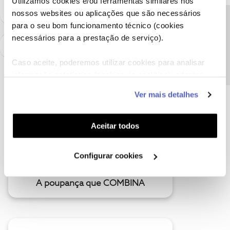
Utilizamos cookies e/ou ferramentas similares nos
nossos websites ou aplicações que são necessários
Precisa de ajuda?
para o seu bom funcionamento técnico (cookies
necessários para a prestação de serviço).
Caso aceite, poderemos utilizar cookies para analisar
informação estatística (cookies de analítica), adaptar
este serviço às suas preferências e apresentar-lhe
Ver mais detalhes
funcionalidades (cookies de personalização e
funcionalidade) e adaptar anúncios aos seus interesses
(cookies de publicidade personalizada). Pode gerir a
Aceitar todos
utilização dos cookies clicando em "
Configurar
Cookies
".
Configurar cookies
A poupança que COMBINA