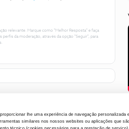
ação relevante. Marque como "Melhor Resposta" e faça
s perfis da moderação, através da opção "Seguir", para
s.
proporcionar lhe uma experiência de navegação personalizada e
erramentas similares nos nossos websites ou aplicações que sã
nto técnico (cookies necessários para a prestação de serviço)