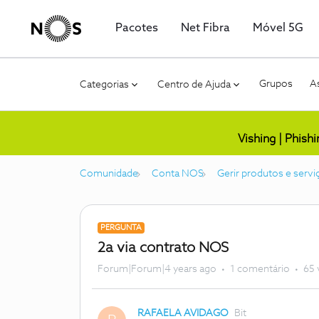
Pacotes
Net Fibra
Móvel 5G
Grupos
As
Categorias
Centro de Ajuda
Vishing | Phish
Comunidade
Conta NOS
Gerir produtos e servi
PERGUNTA
2a via contrato NOS
Forum|Forum|4 years ago
1 comentário
65 
RAFAELA AVIDAGO
Bit