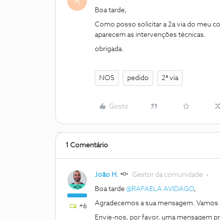
R
Boa tarde,
Como posso solicitar a 2a via do meu co
aparecem as intervenções técnicas.
obrigada.
NOS
pedido
2ª via
Gosto
1 Comentário
João H.
Gestor da comunidade
Boa tarde
@RAFAELA AVIDAGO
,
Agradecemos a sua mensagem. Vamos a
+6
Envie-nos, por favor, uma mensagem pri