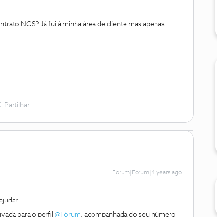
ntrato NOS? Já fui à minha área de cliente mas apenas
Partilhar
Forum|Forum|4 years ago
judar.
vada para o perfil
@Fórum
, acompanhada do seu número