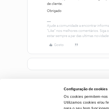
de cliente.
Obrigado
Ajude a comunidade a encontrar inform
"Like" nos melhores comentários. Siga o
estar sempre a par das ultimas novidade
Gosto
Configuração de cookies
Os cookies permitem-nos 
Utilizamos cookies e/ou f
para o seu bom funcioname