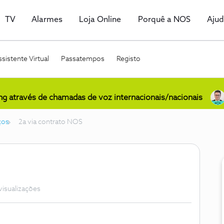
TV
Alarmes
Loja Online
Porquê a NOS
Aju
sistente Virtual
Passatempos
Registo
ing através de chamadas de voz internacionais/nacionais
ços
2a via contrato NOS
visualizações