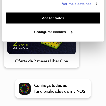
este serviço às suas preferências e apresentar-lhe
Ver mais detalhes
A poupança que COMBINA
funcionalidades (cookies de personalização e
funcionalidade) e adaptar anúncios aos seus interesses
(cookies de publicidade personalizada). Pode gerir a
Aceitar todos
utilização dos cookies clicando em "
Configurar
Cookies
".
Configurar cookies
Oferta de 2 meses Uber One
Conheça todas as
funcionalidades da my NOS