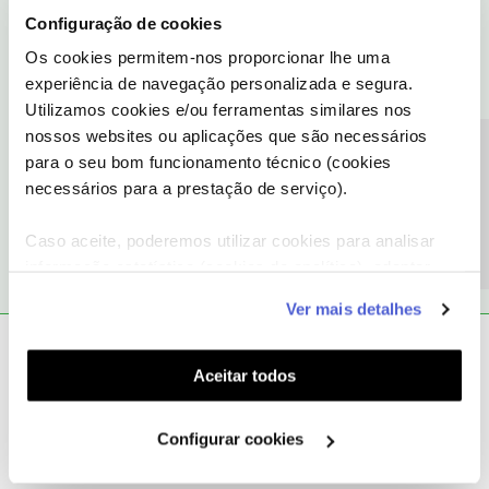
Configuração de cookies
Obrigado
Os cookies permitem-nos proporcionar lhe uma
experiência de navegação personalizada e segura.
Utilizamos cookies e/ou ferramentas similares nos
Ajude a comunidade do Fórum NOS com “Likes” e “Melhor
nossos websites ou aplicações que são necessários
Resposta” nas soluções mais úteis. Siga o perfil para acompanhar
Precisa de ajuda?
para o seu bom funcionamento técnico (cookies
dicas, ajuda e novidades do Fórum NOS.
necessários para a prestação de serviço).
1 pessoa gostou
Caso aceite, poderemos utilizar cookies para analisar
informação estatística (cookies de analítica), adaptar
este serviço às suas preferências e apresentar-lhe
Ver mais detalhes
funcionalidades (cookies de personalização e
João H.
funcionalidade) e adaptar anúncios aos seus interesses
Forum|Forum|3 years ago
(cookies de publicidade personalizada). Pode gerir a
Aceitar todos
Boa tarde,
utilização dos cookies clicando em "
Configurar
Agradecemos a sua mensagem
@Elisabete Gomes Vicente
.
Cookies
".
Configurar cookies
A comunidade partilhou uma boa ajuda sobre este tema.
Partilhe connosco o seu testemunho.