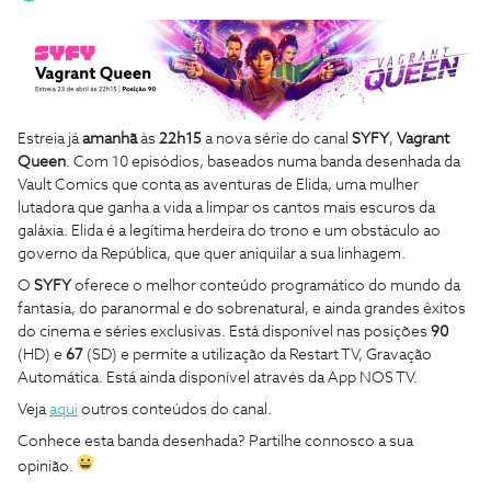
Estreia já
amanhã
às
22h15
a nova série do canal
SYFY
,
Vagrant
Queen
. Com 10 episódios, baseados numa banda desenhada da
Vault Comics que conta as aventuras de Elida, uma mulher
lutadora que ganha a vida a limpar os cantos mais escuros da
galáxia. Elida é a legítima herdeira do trono e um obstáculo ao
governo da República, que quer aniquilar a sua linhagem.
O
SYFY
oferece o melhor conteúdo programático do mundo da
fantasia, do paranormal e do sobrenatural, e ainda grandes êxitos
do cinema e séries exclusivas. Está disponível nas posições
90
(HD) e
67
(SD) e permite a utilização da Restart TV, Gravação
Automática. Está ainda disponível através da App NOS TV.
Veja
aqui
outros conteúdos do canal.
Conhece esta banda desenhada? Partilhe connosco a sua
opinião.