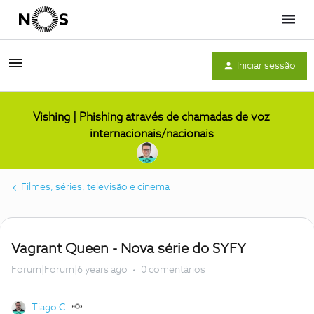
Menu
Iniciar sessão
Vishing | Phishing através de chamadas de voz
internacionais/nacionais
Filmes, séries, televisão e cinema
Vagrant Queen - Nova série do SYFY
Forum|Forum|6 years ago
0 comentários
Tiago C.