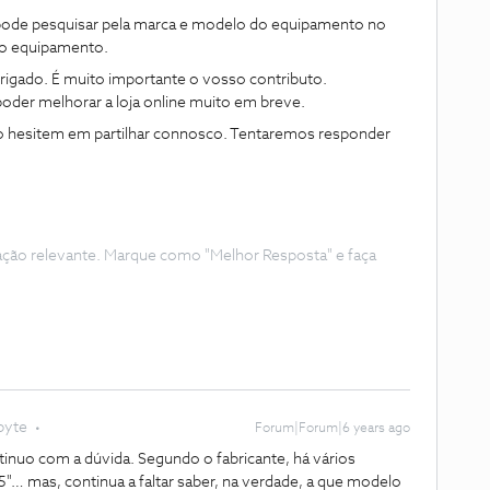
 pode pesquisar pela marca e modelo do equipamento no
e o equipamento.
rigado. É muito importante o vosso contributo.
der melhorar a loja online muito em breve.
não hesitem em partilhar connosco. Tentaremos responder
ação relevante. Marque como "Melhor Resposta" e faça
byte
Forum|Forum|6 years ago
inuo com a dúvida. Segundo o fabricante, há vários
"… mas, continua a faltar saber, na verdade, a que modelo