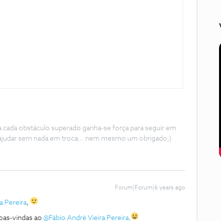
 a cada obstáculo superado ganha-se força para seguir em
ajudar sem nada em troca... nem mesmo um obrigado;)
Forum|Forum|6 years ago
a Pereira
,
boas-vindas ao
@Fábio André Vieira Pereira
.