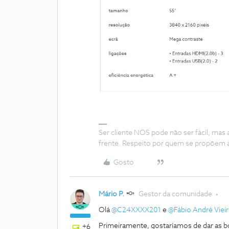
Ser cliente NOS pode não ser fácil, mas
frente. Respeito por quem se propõem 
Gosto
Mário P.
Gestor da comunidade
Olá
@C24XXXX201
e
@Fábio André Vieir
Primeiramente, gostaríamos de dar as 
+6