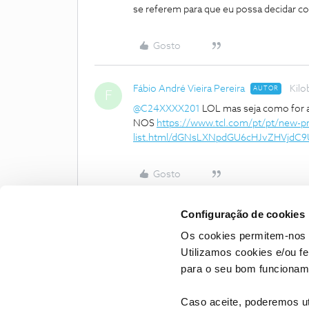
se referem para que eu possa decidar c
Gosto
Fábio André Vieira Pereira
Kilo
AUTOR
F
@C24XXXX201
LOL mas seja como for aq
NOS
https://www.tcl.com/pt/pt/new-p
list.html/dGNsLXNpdGU6cHJvZHVjdC
Gosto
Configuração de cookies
Os cookies permitem-nos 
Utilizamos cookies e/ou f
para o seu bom funcioname
Caso aceite, poderemos uti