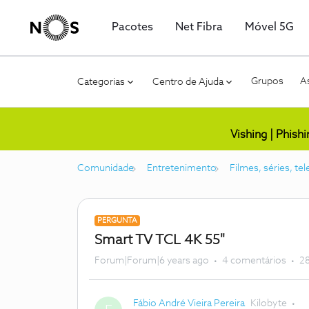
Pacotes
Net Fibra
Móvel 5G
Grupos
As
Categorias
Centro de Ajuda
Vishing | Phish
Comunidade
Entretenimento
Filmes, séries, te
PERGUNTA
Smart TV TCL 4K 55"
Forum|Forum|6 years ago
4 comentários
28
Fábio André Vieira Pereira
Kilobyte