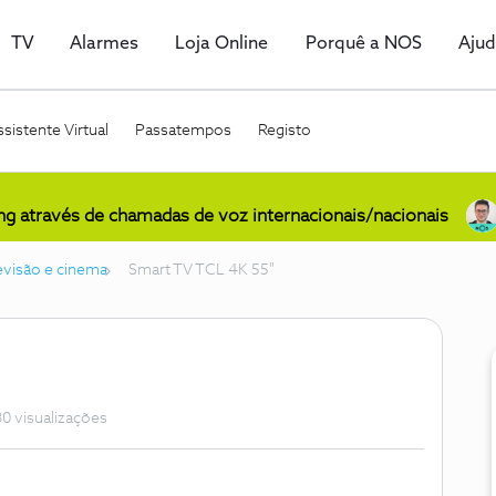
TV
Alarmes
Loja Online
Porquê a NOS
Aju
sistente Virtual
Passatempos
Registo
ing através de chamadas de voz internacionais/nacionais
levisão e cinema
Smart TV TCL 4K 55"
0 visualizações