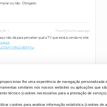
omprar ou não. Obrigado.
byte
Forum|Forum|6 years ago
ui não dá para perceber qual a TV que está à venda no site
roduct-
9UQ0xFVVRhZy80MjYw
proporcionar lhe uma experiência de navegação personalizada e
erramentas similares nos nossos websites ou aplicações que sã
nto técnico (cookies necessários para a prestação de serviço)
lizar cookies para analisar informação estatística (cookies de an