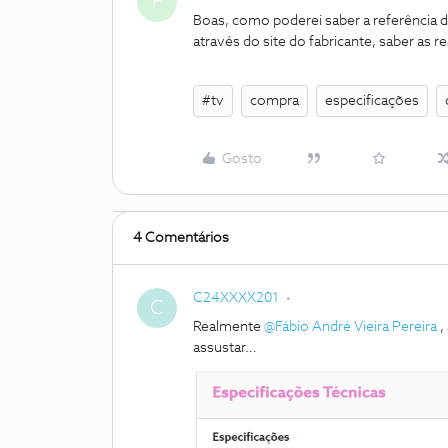
F
Boas, como poderei saber a referência d
através do site do fabricante, saber as re
#tv
compra
especificações
Gosto
4 Comentários
C24XXXX201
C
Realmente
@Fábio André Vieira Pereira
,
assustar…