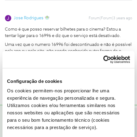
Jose Rodrigues
Forum|Forum|3 years ago
Como é que posso reservar bilhetes para o cinema? Estou a
tentar ligar para o 16996 e diz que o serviço está desativado.
Uma vez que o numero 16996 foi descontinuado e não é possível
pela app ou pelo site, não sendo conhecida outra forma de o
fazer, coloque a pergunta diretamente aos cinemas NOS através
do formulário
https://cinemas.nos.pt/Pages/Contactos.aspx
Configuração de cookies
Os cookies permitem-nos proporcionar lhe uma
experiência de navegação personalizada e segura.
Utilizamos cookies e/ou ferramentas similares nos
nossos websites ou aplicações que são necessários
João H.
RESPOSTA
Forum|Forum|3 years ago
Precisa de ajuda?
para o seu bom funcionamento técnico (cookies
Boa tarde
@Eduarda96
,
necessários para a prestação de serviço).
Agradecemos a sua mensagem.