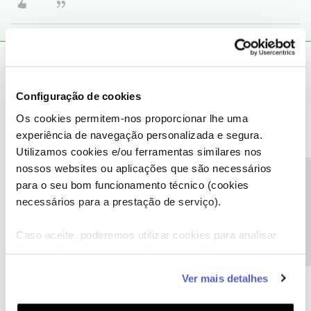
Oscar7
Forum|Forum|7 years ago
Ou ver se os consegues recuperar na própria bilheteira do
Configuração de cookies
cinema.
Os cookies permitem-nos proporcionar lhe uma
experiência de navegação personalizada e segura.
1 pessoa gostou
T
Utilizamos cookies e/ou ferramentas similares nos
nossos websites ou aplicações que são necessários
Precisa de ajuda?
para o seu bom funcionamento técnico (cookies
necessários para a prestação de serviço).
Teiago
AUTOR
Forum|Forum|7 years ago
T
Caso aceite, poderemos utilizar cookies para analisar
Já enviei email a ver se respondem
informação estatística (cookies de analítica), adaptar
Obrigado pelas sugestões
este serviço às suas preferências e apresentar-lhe
Ver mais detalhes
funcionalidades (cookies de personalização e
1 pessoa gostou
funcionalidade) e adaptar anúncios aos seus interesses