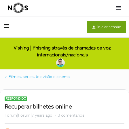
Menu
Iniciar sessão
Vishing | Phishing através de chamadas de voz
internacionais/nacionais
Filmes, séries, televisão e cinema
RESPONDIDO
Recuperar bilhetes online
Forum|Forum|7 years ago
3 comentários