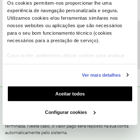
Os cookies permitem-nos proporcionar lhe uma
como "Melhor Resposta" e faça "Like" nos melhores comentários.
experiência de navegação personalizada e segura.
Utilizamos cookies e/ou ferramentas similares nos
nossos websites ou aplicações que são necessários
Precisa de ajuda?
para o seu bom funcionamento técnico (cookies
necessários para a prestação de serviço).
Miguel Vicente
AUTOR
Forum|Forum|7 years ago
M
Caso aceite, poderemos utilizar cookies para analisar
Através do site cinemas.nos.pt
@Mário P.
informação estatística (cookies de analítica), adaptar
este serviço às suas preferências e apresentar-lhe
Ver mais detalhes
funcionalidades (cookies de personalização e
funcionalidade) e adaptar anúncios aos seus interesses
(cookies de publicidade personalizada). Pode gerir a
Aceitar todos
Mário P.
RESPOSTA
Forum|Forum|7 years ago
utilização dos cookies clicando em "
Configurar
Olá
@Miguel Vicente
,
Cookies
".
Configurar cookies
A falta de email de confirmação indica que a transação não ficou
terminada. Neste caso, o valor pago será reposto na sua conta
automaticamente pelo sistema.