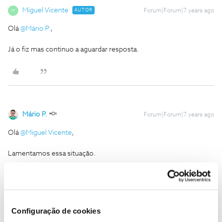
Miguel Vicente
AUTOR
Forum|Forum|7 years ago
M
Olá
@Mário P.
,
Já o fiz mas continuo a aguardar resposta.
Mário P.
Forum|Forum|7 years ago
Olá
@Miguel Vicente
,
Lamentamos essa situação.
Para o podermos ajudar, pedimos que nos diga se a compra dos
bilhetes foi através da App Cinemas NOS ou através do site, por
favor.
Configuração de cookies
Ajude a comunidade a encontrar informação relevante. Marque