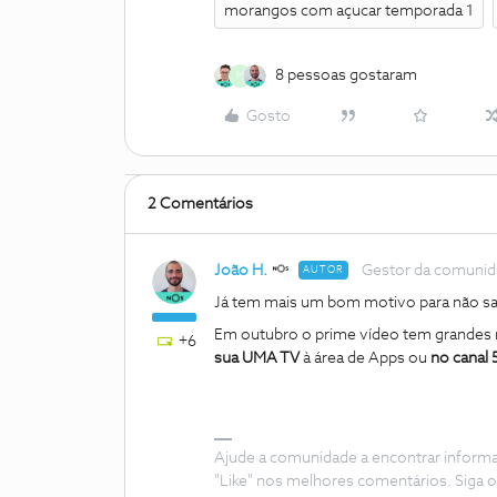
morangos com açucar temporada 1
8 pessoas gostaram
M
Gosto
2 Comentários
João H.
Gestor da comuni
AUTOR
Já tem mais um bom motivo para não sai
Em outubro o prime vídeo tem grandes
+6
sua UMA TV
à área de Apps ou
no canal 
Ajude a comunidade a encontrar inform
"Like" nos melhores comentários. Siga o