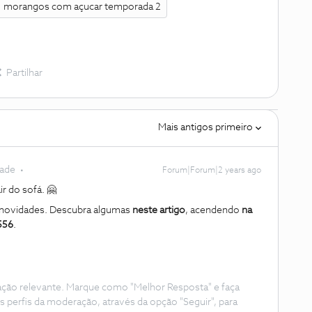
morangos com açucar temporada 2
Partilhar
Mais antigos primeiro
dade
Forum|Forum|2 years ago
r do sofá. 🤗
 novidades. Descubra algumas
neste artigo
, acendendo
na
556
.
ação relevante. Marque como "Melhor Resposta" e faça
s perfis da moderação, através da opção "Seguir", para