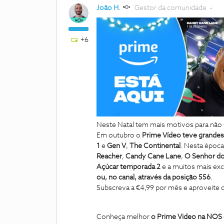
João H.
Gestor da comunidade
+6
Neste Natal tem mais motivos para não s
Em outubro o
Prime Vídeo teve grande
1
e
Gen V
,
The Continental
. Nesta época 
Reacher
,
Candy Cane Lane
,
O Senhor do
Açúcar
temporada 2
e a muitos mais ex
ou, no canal, através da posição 556
.
Subscreva a €4,99 por mês e aproveite o
Conheça melhor
o Prime Video na NOS