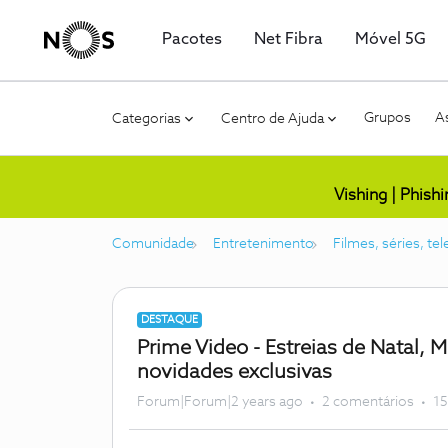
Pacotes
Net Fibra
Móvel 5G
Grupos
As
Categorias
Centro de Ajuda
Vishing | Phish
Comunidade
Entretenimento
Filmes, séries, te
DESTAQUE
Prime Video - Estreias de Natal,
novidades exclusivas
Forum|Forum|2 years ago
2 comentários
15