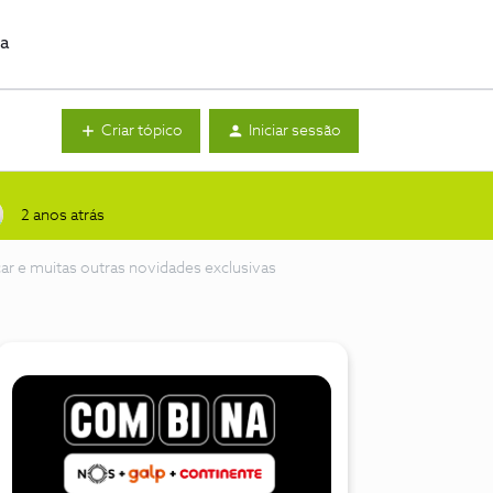
da
Criar tópico
Iniciar sessão
2 anos atrás
ar e muitas outras novidades exclusivas