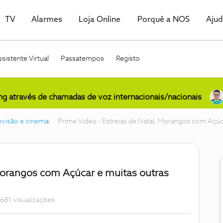
TV
Alarmes
Loja Online
Porquê a NOS
Aju
sistente Virtual
Passatempos
Registo
ing através de chamadas de voz internacionais/nacionais
levisão e cinema
Prime Video - Estreias de Natal, Morangos com Açúc
 Morangos com Açúcar e muitas outras
681 visualizações