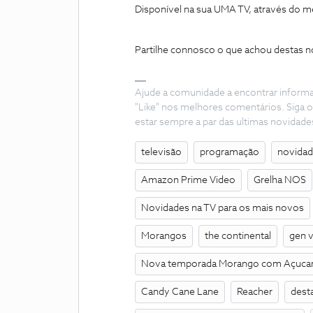
Disponível na sua UMA TV, através do m
Partilhe connosco o que achou destas n
Ajude a comunidade a encontrar inform
"Like" nos melhores comentários. Siga o
estar sempre a par das ultimas novidade
televisão
programação
novida
Amazon Prime Video
Grelha NOS
Novidades na TV para os mais novos
Morangos
the continental
gen 
Nova temporada Morango com Açuca
Candy Cane Lane
Reacher
dest