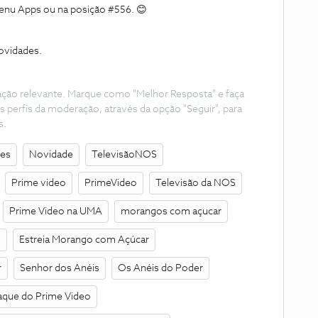
enu Apps ou na posição #556. 😊
ovidades.
ação relevante. Marque como "Melhor Resposta" e faça
s perfis da moderação, através da opção "Seguir", para
s.
des
Novidade
TelevisãoNOS
Prime video
PrimeVideo
Televisão da NOS
Prime Video na UMA
morangos com açucar
v
Estreia Morango com Açúcar
r
Senhor dos Anéis
Os Anéis do Poder
aque do Prime Video