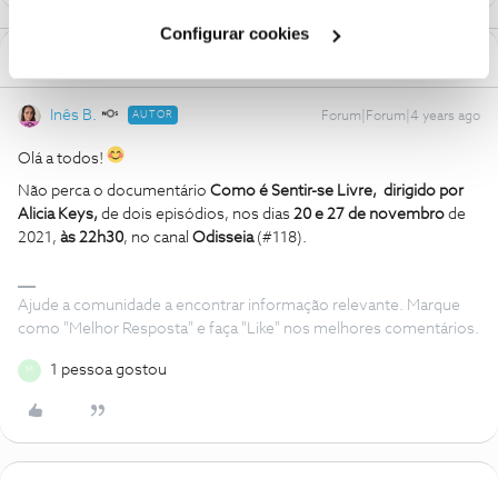
Cookies
".
Configurar cookies
1 Comentário
Inês B.
AUTOR
Forum|Forum|4 years ago
Olá a todos!
Não perca o documentário
Como é Sentir-se Livre, dirigido por
Alicia Keys,
de dois episódios, nos dias
20 e 27 de novembro
de
2021,
às 22h30
,
no canal
Odisseia
(#118).
Ajude a comunidade a encontrar informação relevante. Marque
como "Melhor Resposta" e faça "Like" nos melhores comentários.
1 pessoa gostou
M