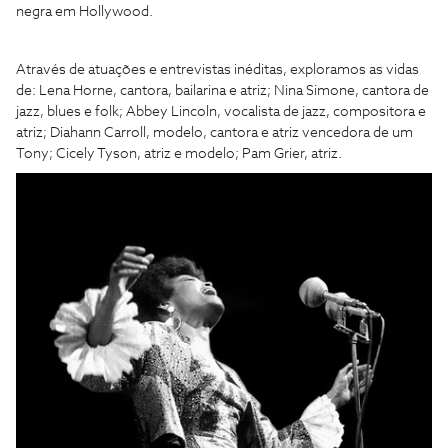
negra em Hollywood.
Através de atuações e entrevistas inéditas, exploramos as vidas
de: Lena Horne, cantora, bailarina e atriz; Nina Simone, cantora de
jazz, blues e folk; Abbey Lincoln, vocalista de jazz, compositora e
atriz; Diahann Carroll, modelo, cantora e atriz vencedora de um
Tony; Cicely Tyson, atriz e modelo; Pam Grier, atriz.