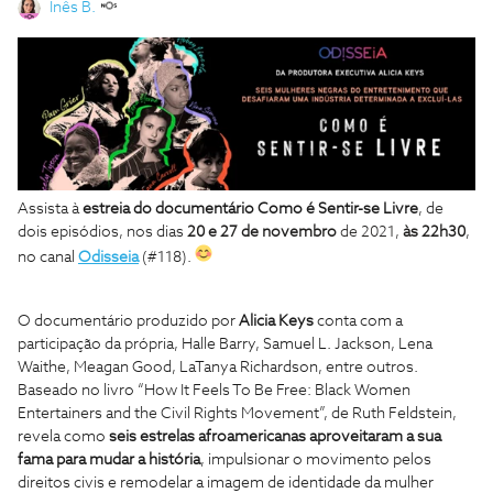
Inês B.
Assista à
estreia do documentário Como é Sentir-se Livre
,
de
dois episódios, nos dias
20 e 27 de novembro
de 2021,
às 22h30
,
no canal
Odisseia
(#118).
O documentário produzido por
Alicia Keys
conta com a
participação da própria, Halle Barry, Samuel L. Jackson, Lena
Waithe, Meagan Good, LaTanya Richardson, entre outros.
Baseado no livro “How It Feels To Be Free: Black Women
Entertainers and the Civil Rights Movement”, de Ruth Feldstein,
revela como
seis estrelas afroamericanas aproveitaram a sua
fama para mudar a história
, impulsionar o movimento pelos
direitos civis e remodelar a imagem de identidade da mulher