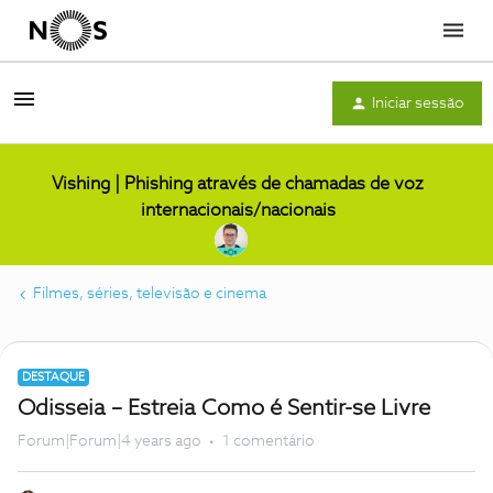
Menu
Iniciar sessão
Vishing | Phishing através de chamadas de voz
internacionais/nacionais
Filmes, séries, televisão e cinema
DESTAQUE
Odisseia – Estreia Como é Sentir-se Livre
Forum|Forum|4 years ago
1 comentário