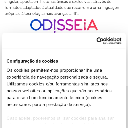
singular, aposta em histórias únicas e exclusivas, através de
formatos adaptados à atualidade que recorrem a uma linguagem
própria e à tecnologia mais avançada: 4K.
O
Odisseia
e
Odisseia HD
estão disponíveis nas posições
#109
e
#118
, respetivamente. Pode ainda acompanhar o documentário
através da
App NOS TV
, dentro ou fora de casa, no seu
smartphone, tablet ou PC.
Configuração de cookies
Os cookies permitem-nos proporcionar lhe uma
Gostou desta novidade?
experiência de navegação personalizada e segura.
Caso tenha alguma dúvida ou sugestão, partilhe connosco.
Utilizamos cookies e/ou ferramentas similares nos
nossos websites ou aplicações que são necessários
Precisa de ajuda?
para o seu bom funcionamento técnico (cookies
Ajude a comunidade a encontrar informação relevante. Marque
necessários para a prestação de serviço).
como "Melhor Resposta" e faça "Like" nos melhores comentários.
televisão
estreia
Caso aceite, poderemos utilizar cookies para analisar
informação estatística (cookies de analítica), adaptar