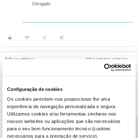
Obrigado
Mais antigos primeiro
3 Comentários
Guimas
Forum|Forum|3 years ago
Configuração de cookies
Preço por mês
€7,99
€11,99
€15,99
Os cookies permitem-nos proporcionar lhe uma
experiência de navegação personalizada e segura.
Qualidade do vídeo
Boa
Melhor
Superior
Utilizamos cookies e/ou ferramentas similares nos
nossos websites ou aplicações que são necessários
Resolução
720p
1080p
4K+HDR
para o seu bom funcionamento técnico (cookies
necessários para a prestação de serviço).