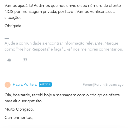
Vamos ajudá-la! Pedimos que nos envie o seu número de cliente
NOS por mensagem privada, por favor. Vamos verificar a sua
situação.
Obrigada
Ajude a comunidade a encontrar informação relevante. Marque
como "Melhor Resposta" e faça "Like" nos melhores comentários.
Paula Portela
AUTOR
Forum|Forum|6 years ago
P
Olá, boa tarde, recebi hoje a mensagem com o código de oferta
para aluguer gratuito.
Muito Obrigado.
Cumprimentos,