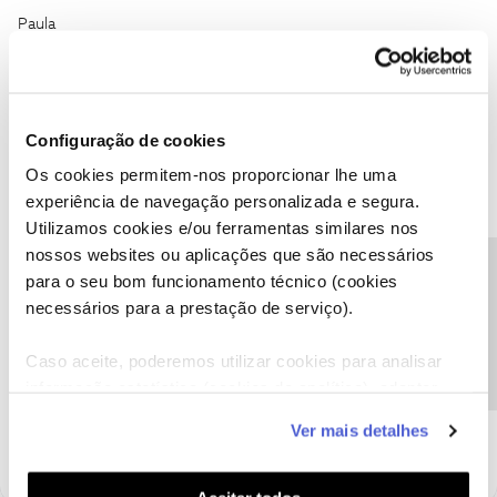
Paula
Configuração de cookies
Os cookies permitem-nos proporcionar lhe uma
experiência de navegação personalizada e segura.
Ana P.
Forum|Forum|6 years ago
Utilizamos cookies e/ou ferramentas similares nos
Olá
@Paula Portela
,
nossos websites ou aplicações que são necessários
Precisa de ajuda?
Agradecemos o seu feedback .
para o seu bom funcionamento técnico (cookies
necessários para a prestação de serviço).
Caso tenha mais alguma dúvida ou sugestão, partilhe connosco.
Obrigada
Caso aceite, poderemos utilizar cookies para analisar
informação estatística (cookies de analítica), adaptar
Ajude a comunidade a encontrar informação relevante. Marque
este serviço às suas preferências e apresentar-lhe
Ver mais detalhes
como "Melhor Resposta" e faça "Like" nos melhores comentários.
funcionalidades (cookies de personalização e
funcionalidade) e adaptar anúncios aos seus interesses
(cookies de publicidade personalizada). Pode gerir a