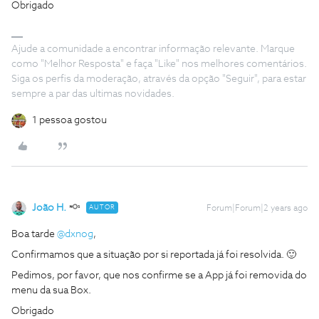
Obrigado
Ajude a comunidade a encontrar informação relevante. Marque
como "Melhor Resposta" e faça "Like" nos melhores comentários.
Siga os perfis da moderação, através da opção "Seguir", para estar
sempre a par das ultimas novidades.
1 pessoa gostou
João H.
AUTOR
Forum|Forum|2 years ago
Boa tarde
@dxnog
,
Confirmamos que a situação por si reportada já foi resolvida. 🙂
Pedimos, por favor, que nos confirme se a App já foi removida do
menu da sua Box.
Obrigado