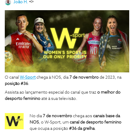
João H.
O canal
W-Sport
chega à NOS, dia
7 de novembro
de 2023, na
posição #36
.
Assista ao lançamento especial do canal que traz
o melhor do
desporto feminino
até à sua televisão.
No dia
7 de novembro
chega aos
canais base da
NOS
, o W-Sport, um
canal de desporto feminino
que ocupa a posição
#36 da grelha
.