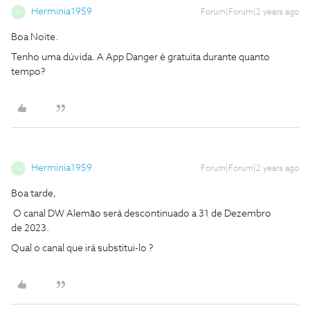
Herminia1959
Forum|Forum|2 years ago
H
Boa Noite.
Tenho uma dúvida. A App Danger é gratuita durante quanto
tempo?
Herminia1959
Forum|Forum|2 years ago
H
Boa tarde,
O canal DW Alemão será descontinuado a 31 de Dezembro
de 2023.
Qual o canal que irá substitui-lo ?