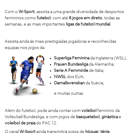
Com o
W-Sport
, assista a uma grande diversidade de desportos
femininos como
futebol
, com até
8 jogos em direto
, todas as
semanas, e as mais importantes
ligas de futebol mundial
.
Assista ainda às mais prestigiadas jogadoras e reconhecidas
equipas nos jogos da:
Superliga Feminina
da Inglaterra (WSL);
Frauen Bundesliga
da Alemanha;
Serie A Femminile
de Itália;
NWSL
dos EUA;
Damallsvenskan
da Suécia;
e muitas outras.
Além do futebol, pode ainda contar com
voleibol
feminino da
Volleyball Bundesliga, e com jogos de
basquetebol
,
ginástica
e
voleibol de praia
do PAC 12.
O canal
W-Sport
ainda transmitirá jogos de
hóquei
,
ténis
,