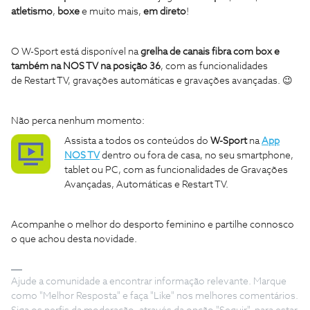
atletismo
,
boxe
e muito mais,
em direto
!
O W-Sport está disponível na
grelha de canais fibra com box e
também na NOS TV na posição 36
, com as funcionalidades
de Restart TV, gravações automáticas e gravações avançadas. 😉
Não perca nenhum momento:
Assista a todos os conteúdos do
W-Sport
na
App
NOS TV
dentro ou fora de casa, no seu smartphone,
tablet ou PC, com as funcionalidades de Gravações
Avançadas, Automáticas e Restart TV.
Acompanhe o melhor do desporto feminino e partilhe connosco
o que achou desta novidade.
Ajude a comunidade a encontrar informação relevante. Marque
como "Melhor Resposta" e faça "Like" nos melhores comentários.