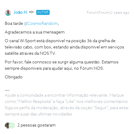
João H.
AUTOR
Forum|Forum|2 years ago
Boa tarde
@CosmoRandom
,
Agradecemos a sua mensagem.
O canal W-Sport está disponível na posição 36 da grelha de
televisão cabo, com box, estando ainda disponível em serviços
satélite através da NOS TV.
Por favor, fale connosco se surgir alguma questão. Estamos
sempre disponíveis para ajudar aqui, no Fórum NOS.
Obrigado
Ajude a comunidade a encontrar informação relevante. Marque
como "Melhor Resposta" e faça "Like" nos melhores comentários.
Siga os perfis da moderação, através da opção "Seguir", para estar
sempre a par das ultimas novidades.
2 pessoas gostaram
M