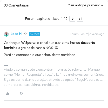
Mais antigos primeiro
33 Comentários
Forum|pagination.label 1 / 2
João H.
AUTOR
Forum|Forum|2 years ago
Conheça o
W Sports
, o
canal que traz
o melhor do desporto
feminino
à grelha de canais NOS. 😊
Partilhe connosco o que achou desta novidade.
Ajude a comunidade a encontrar informação relevante. Marque
como "Melhor Resposta" e faça "Like" nos melhores comentários.
Siga os perfis da moderação, através da opção "Seguir", para estar
sempre a par das ultimas novidades.