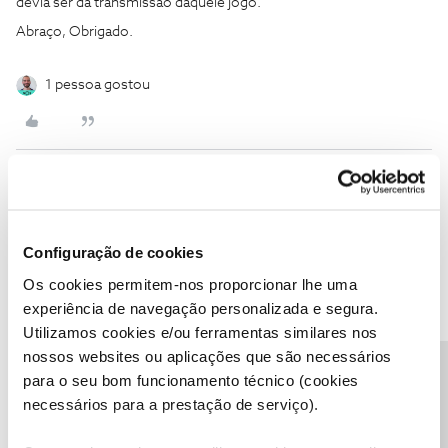
devia ser da transmissão daquele jogo.
Abraço, Obrigado.
1 pessoa gostou
DalleyBorges
Forum|Forum|2 years ago
D
Finalmente um canal que vai de encontro à tendência e justiça.
Configuração de cookies
Algo que estava a crescer no país, mas que ajudará certamente
Os cookies permitem-nos proporcionar lhe uma
ainda mais. A cultura também começa por aqui.
experiência de navegação personalizada e segura.
Boa aposta sem dúvida 🫡😉
Utilizamos cookies e/ou ferramentas similares nos
nossos websites ou aplicações que são necessários
Precisa de ajuda?
1 pessoa gostou
para o seu bom funcionamento técnico (cookies
necessários para a prestação de serviço).