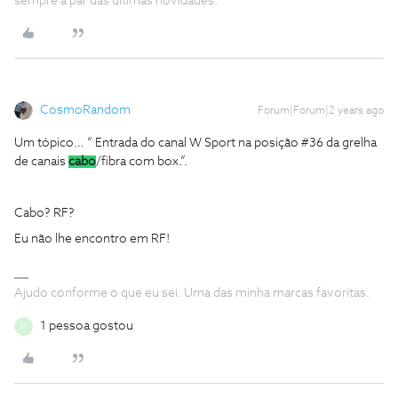
sempre a par das ultimas novidades.
CosmoRandom
Forum|Forum|2 years ago
Um tópico… “ Entrada do canal W Sport na posição #36 da grelha
de canais
cabo
/fibra com box.”.
Cabo? RF?
Eu não lhe encontro em RF!
Ajudo conforme o que eu sei. Uma das minha marcas favoritas.
1 pessoa gostou
M