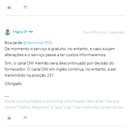
Mário P.
Forum|Forum|2 years ago
Boa tarde
@Herminia1959
,
De momento o serviço é gratuito, no entanto, e caso surjam
alterações e o serviço passe a ter custos informaremos.
Sim, o canal DW Alemão será descontinuado por decisão do
fornecedor. O canal DW em inglês continua, no entanto, a ser
transmitido na posição 231.
Obrigado
Ajude a comunidade a encontrar informação relevante. Marque
como "Melhor Resposta" e faça "Like" nos melhores comentários.