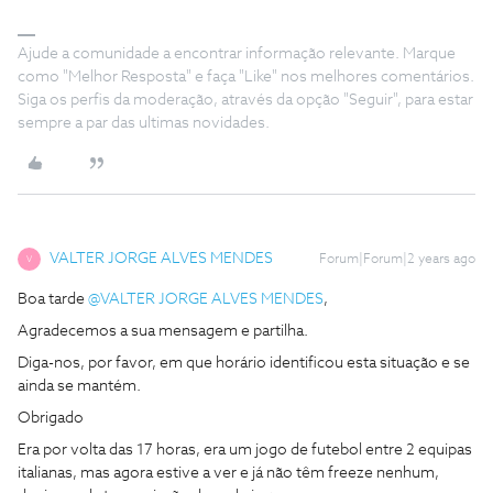
Ajude a comunidade a encontrar informação relevante. Marque
como "Melhor Resposta" e faça "Like" nos melhores comentários.
Siga os perfis da moderação, através da opção "Seguir", para estar
sempre a par das ultimas novidades.
VALTER JORGE ALVES MENDES
Forum|Forum|2 years ago
V
Boa tarde
@VALTER JORGE ALVES MENDES
,
Agradecemos a sua mensagem e partilha.
Diga-nos, por favor, em que horário identificou esta situação e se
ainda se mantém.
Obrigado
Era por volta das 17 horas, era um jogo de futebol entre 2 equipas
italianas, mas agora estive a ver e já não têm freeze nenhum,