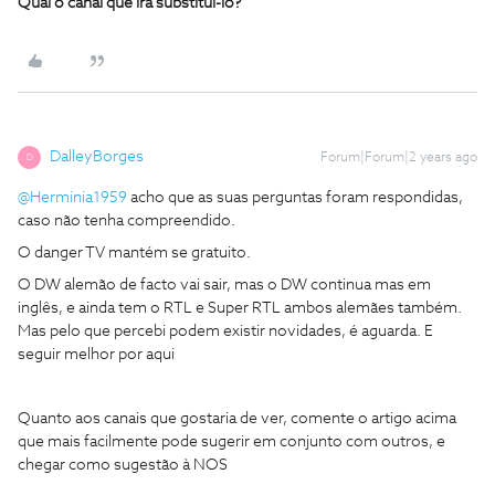
Qual o canal que irá substitui-lo?
DalleyBorges
Forum|Forum|2 years ago
D
@Herminia1959
acho que as suas perguntas foram respondidas,
caso não tenha compreendido.
O danger TV mantém se gratuito.
O DW alemão de facto vai sair, mas o DW continua mas em
inglês, e ainda tem o RTL e Super RTL ambos alemães também.
Mas pelo que percebi podem existir novidades, é aguarda. E
seguir melhor por aqui
Quanto aos canais que gostaria de ver, comente o artigo acima
que mais facilmente pode sugerir em conjunto com outros, e
chegar como sugestão à NOS