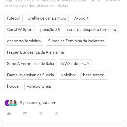
Siga os perfis da moderação, através da opção "Seguir", para estar
sempre a par das ultimas novidades.
futebol
Grelha de canais NOS
W-Sport
Canal W-Sport
posição 36
canal de desporto feminino
desporto feminino
Superliga Feminina da Inglaterra
Frauen Bundesliga da Alemanha
Serie A Femminile de Itália
NWSL dos EUA
Damallsvenskan da Suécia
voleibol
basquetebol
hoquei
voleibol praia
9 pessoas gostaram