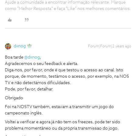
Ajude a comunidade a encontrar informação relevante. Marque
como "Melhor Resposta" e faça "Like" nos melhores comentários.
dxnog
Forum|Forum|2 years ago
Boa tarde
@dxnog
,
Agradecemos o seu feedback e alerta.
Diga-nos, por favor, onde é que testou o acesso ao canal. Isto
porque, de momento, testámos o acesso, por exemplo, na NOS
TV e não detectámos dificuldades.
Pode, por favor, detalhar.
Obrigado
Foi na NOSTV também, estavam a transmitir um jogo do
campeonato inglês.
Voltei a verificar e agora já não tem os freezes, pode ter sido
problema momentâneo ou da própria transmissao do jogo.