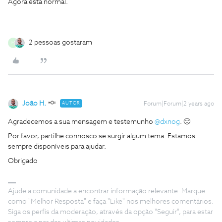
Agora está normal.
2 pessoas gostaram
M
João H.
AUTOR
Forum|Forum|2 years ago
Agradecemos a sua mensagem e testemunho
@dxnog
. 🙂
Por favor, partilhe connosco se surgir algum tema. Estamos
sempre disponíveis para ajudar.
Obrigado
Ajude a comunidade a encontrar informação relevante. Marque
como "Melhor Resposta" e faça "Like" nos melhores comentários.
Siga os perfis da moderação, através da opção "Seguir", para estar