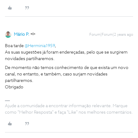
Mário P.
Forum|Forum|2 years ago
Boa tarde
@Herminia1959
,
As suas sugestões já foram endereçadas, pelo que se surgirem
novidades partilharemos.
De momento não temos conhecimento de que exista um novo
canal, no entanto, e também, caso surjam novidades
partilharemos.
Obrigado
Ajude a comunidade a encontrar informação relevante. Marque
como "Melhor Resposta" e faça "Like" nos melhores comentários.