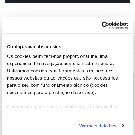
Configuração de cookies
1 Comentário
Os cookies permitem-nos proporcionar lhe uma
experiência de navegação personalizada e segura.
Mário P.
Forum|Forum|2 years ago
Utilizamos cookies e/ou ferramentas similares nos
nossos websites ou aplicações que são necessários
Bom dia
@Sofia FN
, seja bem-vinda ao Fórum NOS.
Precisa de ajuda?
para o seu bom funcionamento técnico (cookies
Muito obrigado pelo alerta. Endereçámo-lo internamente para
necessários para a prestação de serviço).
que seja verificada a situação juntamente com o canal.
Assim que tenhamos novidades partilharemos aqui.
Caso aceite, poderemos utilizar cookies para analisar
Obrigado
informação estatística (cookies de analítica), adaptar
este serviço às suas preferências e apresentar-lhe
Ver mais detalhes
funcionalidades (cookies de personalização e
Ajude a comunidade a encontrar informação relevante. Marque
como "Melhor Resposta" e faça "Like" nos melhores comentários.