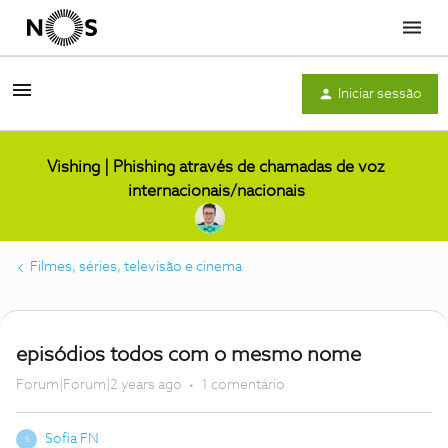
Menu
Iniciar sessão
Vishing | Phishing através de chamadas de voz
internacionais/nacionais
Filmes, séries, televisão e cinema
episódios todos com o mesmo nome
Forum|Forum|2 years ago
1 comentário
Sofia FN
S